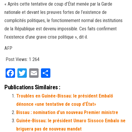
« Après cette tentative de coup d’État menée par la Garde
nationale et devant les preuves fortes de l’existence de
complicités politiques, le fonctionnement normal des institutions
de la République est devenu impossible. Ces faits confirment
l’existence d’une grave crise politique », dit-il.
AFP
Post Views:
1 264
Fa
T
E
Pa
ce
wi
m
rt
Publications Similaires :
bo
tt
ail
ag
Troubles en Guinée-Bissau: le président Embaló
ok
er
er
dénonce «une tentative de coup d’État»
Bissau : nomination d’un nouveau Premier ministre
Guinée-Bissau: le président Umaro Sissoco Embalo ne
briguera pas de nouveau mandat