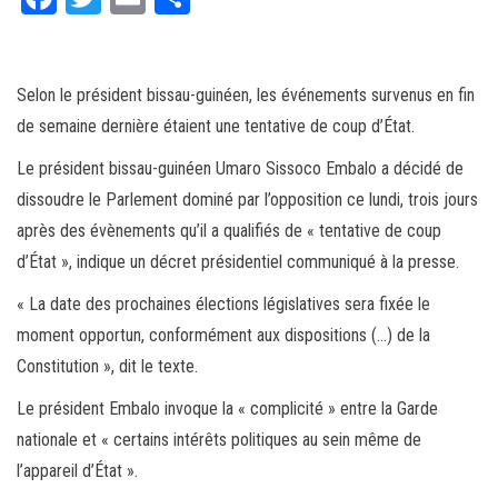
ce
wi
m
rt
bo
tt
ail
ag
ok
er
er
Selon le président bissau-guinéen, les événements survenus en fin
de semaine dernière étaient une tentative de coup d’État.
Le président bissau-guinéen Umaro Sissoco Embalo a décidé de
dissoudre le Parlement dominé par l’opposition ce lundi, trois jours
après des évènements qu’il a qualifiés de « tentative de coup
d’État », indique un décret présidentiel communiqué à la presse.
« La date des prochaines élections législatives sera fixée le
moment opportun, conformément aux dispositions (…) de la
Constitution », dit le texte.
Le président Embalo invoque la « complicité » entre la Garde
nationale et « certains intérêts politiques au sein même de
l’appareil d’État ».