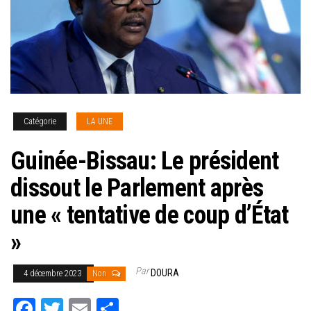
Catégorie
LA UNE
Guinée-Bissau: Le président
dissout le Parlement après
une « tentative de coup d’État
»
Par
DOURA
4 décembre 2023
Non
Fa
T
E
Pa