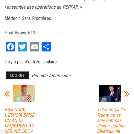
l’ensemble des opérations de PEPFAR.
»
Médecin Sans Frontières
Post Views:
612
Fa
T
E
Pa
ce
wi
m
rt
Il n’y a pas d’entrée similaire.
bo
tt
ail
ag
ok
er
er
Gel aide Américaine
Mots-clés
BAH OURY,
« J’ai dit ça ? » :
L’ESPOIR BRISÉ :
Trump ne se
UN AN DE
souvient pas
RENIEMENT AU
d’avoir qualifié
SERVICE DE LA
Zelensky de