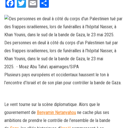
Fa
T
E
Pa
ce
wi
m
rt
bo
tt
ail
ag
ok
er
er
Des personnes en deuil à côté du corps d’un Palestinien tué par
des frappes israéliennes, lors de funérailles à l’hôpital Nasser, à
Khan Younis, dans le sud de la bande de Gaza, le 23 mai
2025.
- Moaz Abu Taha\ apaimages/SIPA
Plusieurs pays européens et occidentaux haussent le ton à
l’encontre d’Israël et de son plan pour contrôler la bande de Gaza.
Le vent tourne sur la scène diplomatique. Alors que le
gouvernement de
Benyamin Netanyahou
ne cache plus ses
ambitions de prendre le contrôle de l’ensemble de la bande