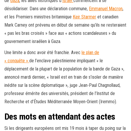
de
Gaza
, les alliés historiques d’
Israël
commencent à se
désolidariser. Dans une déclaration commune,
Emmanuel Macron
,
et les Premiers ministres britannique
Keir Starmer
et canadien
Mark Carney ont prévenu en début de semaine qu’ils ne resteraient
« pas les bras croisés » face aux « actions scandaleuses » du
gouvernement israélien à Gaza.
Une limite a donc avoir été franchie. Avec
le plan de
« conquête »
de l’enclave palestinienne impliquant « le
déplacement de la plupart de la population de la bande de Gaza »,
annoncé mardi dernier, « Israël est en train de s’isoler de manière
inédite sur la scène diplomatique », juge Jean-Paul Chagnollaud,
professeur émérite des universités, président de l’Institut de
Recherche et d’Études Méditerranée Moyen-Orient (Iremmo).
Des mots en attendant des actes
Si les dirigeants européens ont mis 19 mois à taper du poing sur la