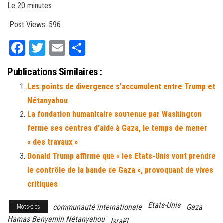
Le 20 minutes
Post Views:
596
Fa
T
E
Pa
ce
wi
m
rt
Publications Similaires :
bo
tt
ail
ag
Les points de divergence s’accumulent entre Trump et
ok
er
er
Nétanyahou
La fondation humanitaire soutenue par Washington
ferme ses centres d’aide à Gaza, le temps de mener
« des travaux »
Donald Trump affirme que « les Etats-Unis vont prendre
le contrôle de la bande de Gaza », provoquant de vives
critiques
Etats-Unis
communauté internationale
Gaza
Mots-clés
Hamas Benyamin Nétanyahou
Israël