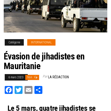
Catégorie
INTERNATIONAL
Évasion de jihadistes en
Mauritanie
Par
LA RÉDACTION
6 mars 2023
Non
Fa
T
E
Pa
ce
wi
m
rt
bo
tt
ail
ag
Le 5 mars, quatre jihadistes se