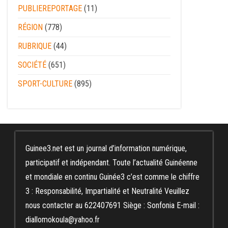
PUBLIEREPORTAGE
(11)
RÉGION
(778)
RUBRIQUE
(44)
SOCIÉTÉ
(651)
SPORT-CULTURE
(895)
Guinee3.net est un journal d’information numérique,
participatif et indépendant. Toute l’actualité Guinéenne
et mondiale en continu Guinée3 c’est comme le chiffre
3 : Responsabilité, Impartialité et Neutralité Veuillez
nous contacter au 622407691 Siège : Sonfonia E-mail :
diallomokoula@yahoo.fr