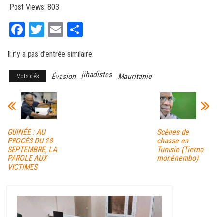
Post Views:
803
Fa
T
E
Pa
ce
wi
m
rt
Il n’y a pas d’entrée similaire.
bo
tt
ail
ag
ok
er
er
jihadistes
Évasion
Mauritanie
Mots-clés
GUINÉE : AU
Scènes de
PROCÈS DU 28
chasse en
SEPTEMBRE, LA
Tunisie (Tierno
PAROLE AUX
monénembo)
VICTIMES