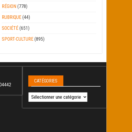
RÉGION
(778)
RUBRIQUE
(44)
SOCIÉTÉ
(651)
SPORT-CULTURE
(895)
CATÉGORIES
04442
Catégories