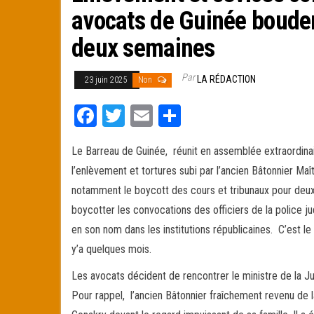
avocats de Guinée bouden
deux semaines
Par
LA RÉDACTION
23 juin 2025
Non
Fa
T
E
Pa
ce
wi
m
rt
Le Barreau de Guinée, réunit en assemblée extraordinai
bo
tt
ail
ag
l’enlèvement et tortures subi par l’ancien Bâtonnier M
ok
er
er
notamment le boycott des cours et tribunaux pour deu
boycotter les convocations des officiers de la police ju
en son nom dans les institutions républicaines. C’est
y’a quelques mois.
Les avocats décident de rencontrer le ministre de la Ju
Pour rappel, l’ancien Bâtonnier fraîchement revenu de 