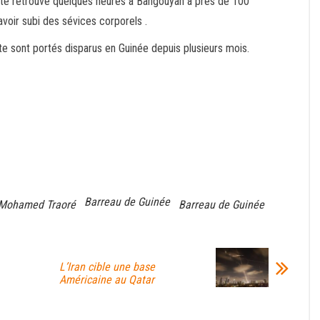
a été retrouvé quelques heures à Bangouyah à près de 100
avoir subi des sévices corporels .
ste sont portés disparus en Guinée depuis plusieurs mois.
Barreau de Guinée
e Mohamed Traoré
Barreau de Guinée
L’Iran cible une base
Américaine au Qatar