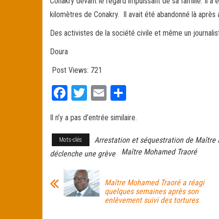
Conakry devant le regard impuissant de sa famille. Il 
kilomètres de Conakry. Il avait été abandonné là après 
Des activistes de la société civile et même un journali
Doura
Post Views:
721
Fa
T
E
Pa
ce
wi
m
rt
Il n’y a pas d’entrée similaire.
bo
tt
ail
ag
ok
er
er
Arrestation et séquestration de Maîtr
Mots-clés
Maître Mohamed Traoré
déclenche une grève
Maître Mohamed Traoré a réagi
quelques semaines après son
enlèvement suivi des tortures