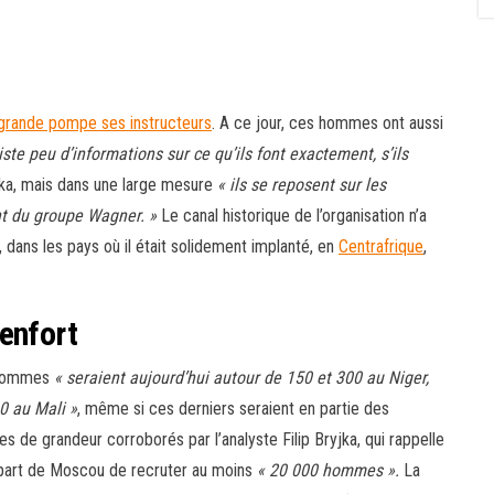
n grande pompe ses instructeurs
. A ce jour, ces hommes ont aussi
xiste peu d’informations sur ce qu’ils font exactement, s’ils
yjka, mais dans une large mesure
« ils se reposent sur les
ant du groupe Wagner. »
Le canal historique de l’organisation n’a
t, dans les pays où il était solidement implanté, en
Centrafrique
,
enfort
s hommes
« seraient aujourd’hui autour de 150 et 300 au Niger,
0 au Mali »
, même si ces derniers seraient en partie des
e grandeur corroborés par l’analyste Filip Bryjka, qui rappelle
 départ de Moscou de recruter au moins
« 20
000 hommes ».
La