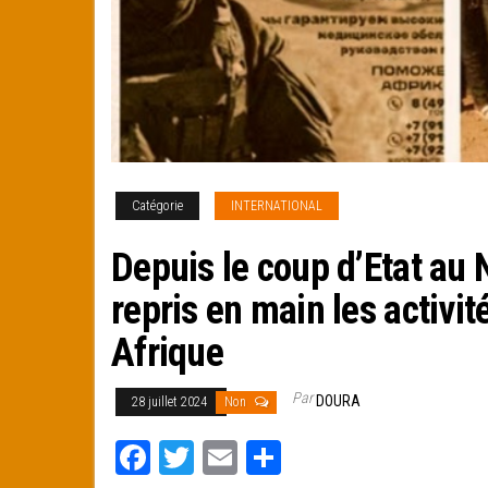
Catégorie
INTERNATIONAL
Depuis le coup d’Etat au 
repris en main les activi
Afrique
Par
DOURA
28 juillet 2024
Non
Fa
T
E
Pa