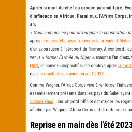
ce
wi
m
rt
Après la mort du chef du groupe paramilitaire, Evg
bo
tt
ail
ag
d’influence en Afrique. Parmi eux, l’Africa Corps, 
ok
er
er
an.
« Nous sommes ici pour développer la coopération mili
après
le coup d’Etat ayant renversé le président Mo
d’un avion russe à l’aéroport de Niamey. A son bord
: d
venus
« former l’armée du Niger »,
annonce l’un d’eux
(AC)
, un nouveau dispositif russe déployé après
la mort
dans
le crash de son avion en août 2023
.
Comme Wagner, l’Africa Corps vise à renforcer l’influe
essentiellement présents dans les pays du Sahel ayant
Burkina
Faso
. Leur objectif officiel est d’aider les rég
affichée par Wagner, l’Africa Corps est directement cont
Reprise en main dès l’été 202