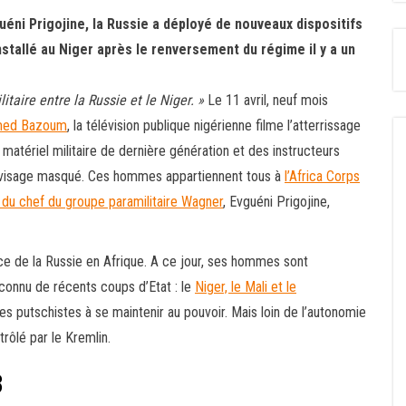
uéni Prigojine, la Russie a déployé de nouveaux dispositifs
installé au Niger après le renversement du régime il y a un
taire entre la Russie et le Niger. »
Le 11
avril, neuf mois
hamed Bazoum
, la télévision publique nigérienne filme l’atterrissage
u matériel militaire de dernière génération et des instructeurs
, visage masqué. Ces hommes appartiennent tous à
l’Africa Corps
 du chef du groupe paramilitaire Wagner
, Evguéni Prigojine,
nce de la Russie en Afrique. A ce jour, ses hommes sont
 connu de récents coups d’Etat
: le
Niger, le Mali et le
imes putschistes à se maintenir au pouvoir. Mais loin de l’autonomie
rôlé par le Kremlin.
3