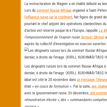
La restructuration de Wagner a en réalité débuté au l
Lors du
sommet Russie-Afrique
organisé à Saint-Péters
l’influence russe sur le continent
, fait figure de grand a
pourtant le
chef adjoint des opérations clandestines du
d’action est réservé jusque-là à l’Europe, rappelle
Le M
l’empoisonnement de l’espion russe
Sergueï Skripal
a
auprès du collectif d’investigation en sources ouverte
Les dirigeants russes lors du sommet Russie-Afrique à S
dernier, à droite de l’image. (KIRILL KUKHMAR/TASS
label est cité le 20
novembre dans
un message Telegr
était
« en cours de formation ».
Par la suite,
une chaîne
avec le gouvernement russe. En décembre,
une premiè
rémunération élevée »,
des
« commandants compéten
sociaux ».