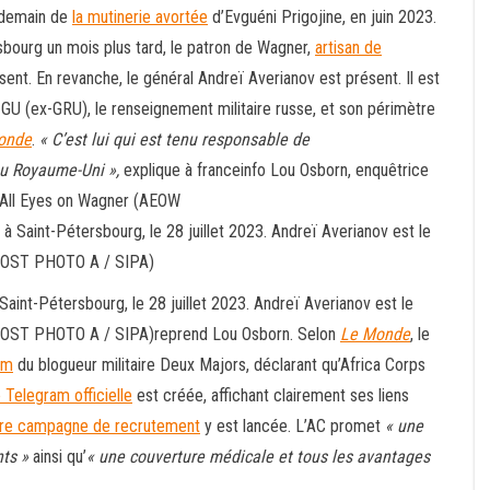
endemain de
la mutinerie avortée
d’Evguéni Prigojine, en juin 2023.
bourg un mois plus tard, le patron de Wagner,
artisan de
bsent. En revanche, le général Andreï Averianov est présent. Il est
 GU (ex-GRU), le renseignement militaire russe, et son périmètre
onde
.
« C’est lui qui est tenu responsable de
u Royaume-Uni »,
explique à franceinfo Lou Osborn, enquêtrice
s All Eyes on Wagner (AEOW
aint-Pétersbourg, le 28 juillet 2023. Andreï Averianov est le
 HOST PHOTO A / SIPA)reprend Lou Osborn. Selon
Le Monde
, le
am
du blogueur militaire Deux Majors, déclarant qu’Africa Corps
 Telegram officielle
est créée, affichant clairement ses liens
re campagne de recrutement
y est lancée. L’AC promet
« une
ts »
ainsi qu’
« une couverture médicale et tous les avantages