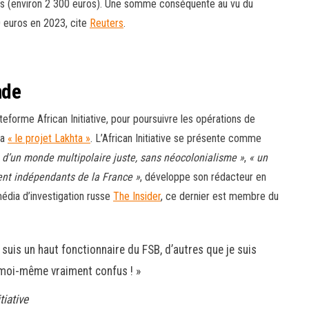
s (environ 2
300 euros). Une somme conséquente au vu du
0
euros en 2023, cite
Reuters
.
nde
teforme African Initiative, pour poursuivre les opérations de
ia
« le projet Lakhta »
. L’African Initiative se présente comme
 d’un monde multipolaire juste, sans néocolonialisme »
,
« un
ent indépendants de la France »
, développe son rédacteur en
média d’investigation russe
The Insider
, ce dernier est membre du
suis un haut fonctionnaire du FSB, d’autres que je suis
is moi-même vraiment confus
! »
tiative