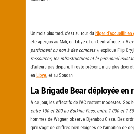
Un mois plus tard, c’est au tour du
Niger d’accueillir e
été aperçus au Mali, en Libye et en Centrafrique.
« Il e
participent ou non à des combats »
, explique Filip Br
ressources, les infrastructures et le personnel exist
d’ailleurs pas disparu. Il reste présent, mais plus discre
en
Libye
, et au Soudan.
La Brigade Bear déployée en r
A ce jour, les effectifs de l’AC restent modestes. Se
entre 100 et 200 au Burkina Faso, entre 1
000 et 1
50
hommes de Wagner, observe Djenabou Cisse. Des ordres d
qu’il s’agit de chiffres bien éloignés de l’ambition de