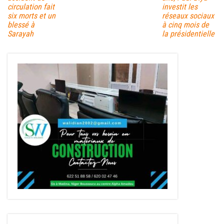
circulation fait
investit les
six morts et un
réseaux sociaux
blessé à
à cinq mois de
Sarayah
la présidentielle