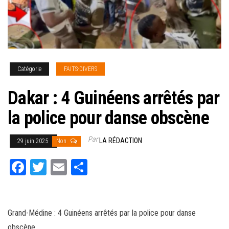
Catégorie
FAITS-DIVERS
Dakar : 4 Guinéens arrêtés par
la police pour danse obscène
Par
LA RÉDACTION
29 juin 2025
Non
Fa
T
E
Pa
ce
wi
m
rt
bo
tt
ail
ag
ok
er
er
Grand-Médine : 4 Guinéens arrêtés par la police pour danse
obscène