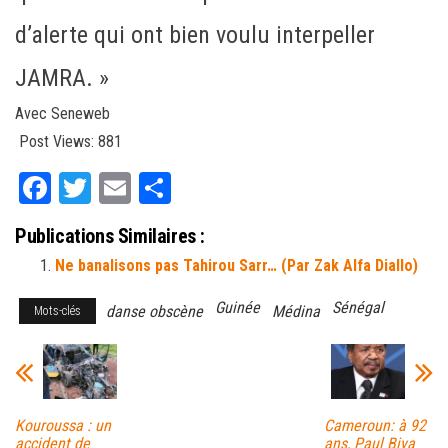
d’alerte qui ont bien voulu interpeller
JAMRA. »
Avec Seneweb
Post Views:
881
Fa
T
E
Pa
ce
wi
m
rt
Publications Similaires :
bo
tt
ail
ag
Ne banalisons pas Tahirou Sarr… (Par Zak Alfa Diallo)
ok
er
er
Guinée
Sénégal
danse obscène
Médina
Mots-clés
Kouroussa : un
Cameroun: à 92
accident de
ans, Paul Biya