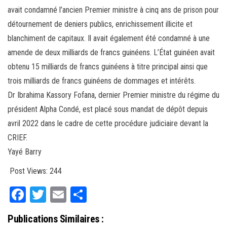
avait condamné l’ancien Premier ministre à cinq ans de prison pour
détournement de deniers publics, enrichissement illicite et
blanchiment de capitaux. Il avait également été condamné à une
amende de deux milliards de francs guinéens. L’État guinéen avait
obtenu 15 milliards de francs guinéens à titre principal ainsi que
trois milliards de francs guinéens de dommages et intérêts.
Dr Ibrahima Kassory Fofana, dernier Premier ministre du régime du
président Alpha Condé, est placé sous mandat de dépôt depuis
avril 2022 dans le cadre de cette procédure judiciaire devant la
CRIEF.
Yayé Barry
Post Views:
244
Fa
T
E
Pa
ce
wi
m
rt
Publications Similaires :
bo
tt
ail
ag