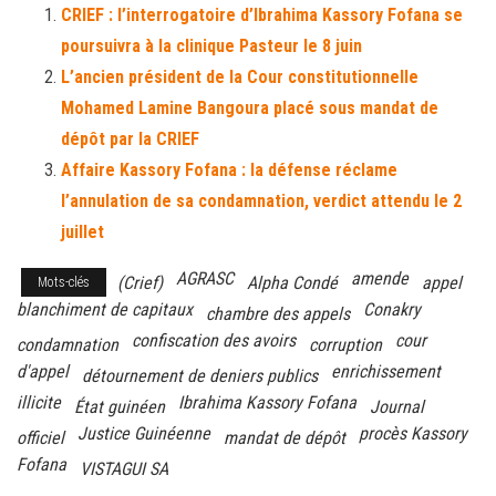
CRIEF : l’interrogatoire d’Ibrahima Kassory Fofana se
ok
er
er
poursuivra à la clinique Pasteur le 8 juin
L’ancien président de la Cour constitutionnelle
Mohamed Lamine Bangoura placé sous mandat de
dépôt par la CRIEF
Affaire Kassory Fofana : la défense réclame
l’annulation de sa condamnation, verdict attendu le 2
juillet
AGRASC
amende
(Crief)
Alpha Condé
appel
Mots-clés
blanchiment de capitaux
Conakry
chambre des appels
confiscation des avoirs
cour
condamnation
corruption
d'appel
enrichissement
détournement de deniers publics
illicite
Ibrahima Kassory Fofana
État guinéen
Journal
Justice Guinéenne
procès Kassory
officiel
mandat de dépôt
Fofana
VISTAGUI SA