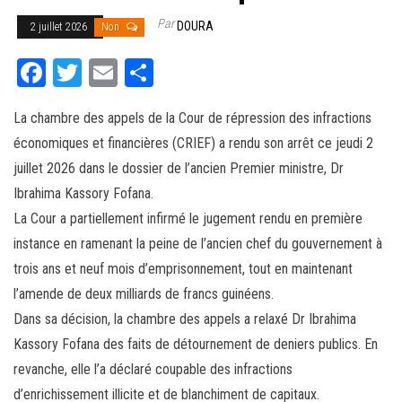
Par
DOURA
2 juillet 2026
Non
Fa
T
E
Pa
ce
wi
m
rt
La chambre des appels de la Cour de répression des infractions
bo
tt
ail
ag
économiques et financières (CRIEF) a rendu son arrêt ce jeudi 2
ok
er
er
juillet 2026 dans le dossier de l’ancien Premier ministre, Dr
Ibrahima Kassory Fofana.
La Cour a partiellement infirmé le jugement rendu en première
instance en ramenant la peine de l’ancien chef du gouvernement à
trois ans et neuf mois d’emprisonnement, tout en maintenant
l’amende de deux milliards de francs guinéens.
Dans sa décision, la chambre des appels a relaxé Dr Ibrahima
Kassory Fofana des faits de détournement de deniers publics. En
revanche, elle l’a déclaré coupable des infractions
d’enrichissement illicite et de blanchiment de capitaux.