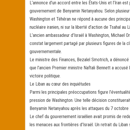
L’annonce d’un accord entre les États-Unis et l’Iran es
bo
tt
ail
ag
gouvernement de Benyamin Netanyahou. Selon plusieurs 
ok
er
er
Washington et Téhéran ne répond à aucune des princip
nucléaire iranien, ni sur la liberté d’action de Tsahal au L
L’ancien ambassadeur d’Israël à Washington, Michael Ore
constat largement partagé par plusieurs figures de la cla
gouvernementale.
Le ministre des Finances, Bezalel Smotrich, a dénoncé «
que l’ancien Premier ministre Naftali Bennett a accusé l
victoire politique.
Le Liban au cœur des inquiétudes
Parmi les principales préoccupations figure l’éventualit
pression de Washington. Une telle décision constituerait
Benyamin Netanyahou après les attaques du 7 octobre
Le chef du gouvernement israélien avait promis de redes
les menaces aux frontières d’Israël. Un retrait du Liban