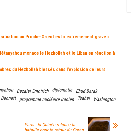
la situation au Proche-Orient est « extrêmement grave »
Nétanyahou menace le Hezbollah et le Liban en réaction à
mbres du Hezbollah blessés dans l’explosion de leurs
nyahou
diplomatie
Bezalel Smotrich
Ehud Barak
i Bennett
Tsahal
programme nucléaire iranien
Washington
Paris : la Guinée relance la
bataille pour le retour du Coran