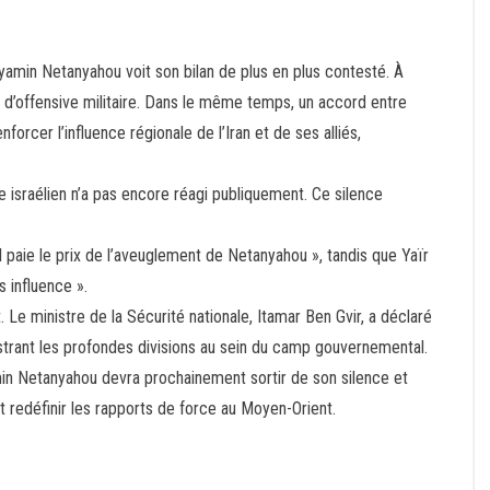
amin Netanyahou voit son bilan de plus en plus contesté. À
’offensive militaire. Dans le même temps, un accord entre
orcer l’influence régionale de l’Iran et de ses alliés,
e israélien n’a pas encore réagi publiquement. Ce silence
l paie le prix de l’aveuglement de Netanyahou », tandis que Yaïr
s influence ».
. Le ministre de la Sécurité nationale, Itamar Ben Gvir, a déclaré
ustrant les profondes divisions au sein du camp gouvernemental.
amin Netanyahou devra prochainement sortir de son silence et
it redéfinir les rapports de force au Moyen-Orient.