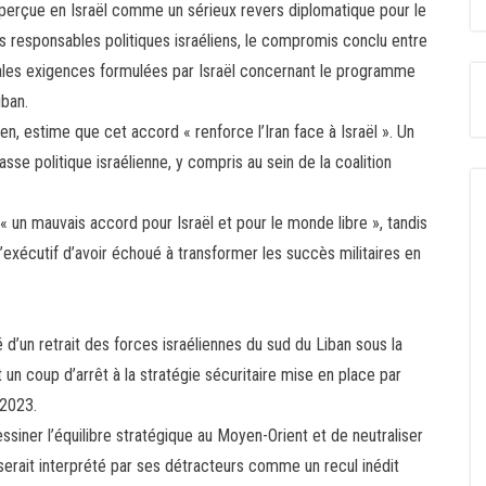
t perçue en Israël comme un sérieux revers diplomatique pour le
responsables politiques israéliens, le compromis conclu entre
ales exigences formulées par Israël concernant le programme
iban.
n, estime que cet accord « renforce l’Iran face à Israël ». Un
sse politique israélienne, y compris au sein de la coalition
 un mauvais accord pour Israël et pour le monde libre », tandis
’exécutif d’avoir échoué à transformer les succès militaires en
é d’un retrait des forces israéliennes du sud du Liban sous la
 un coup d’arrêt à la stratégie sécuritaire mise en place par
 2023.
siner l’équilibre stratégique au Moyen-Orient et de neutraliser
 serait interprété par ses détracteurs comme un recul inédit