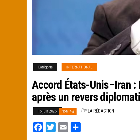
Catégorie
INTERNATIONAL
Accord États-Unis–Iran :
après un revers diplomat
Par
LA RÉDACTION
15 juin 2026
Non
Fa
T
E
Pa
ce
wi
m
rt