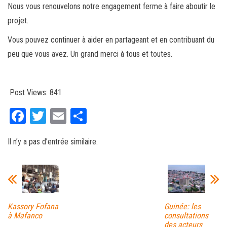
Nous vous renouvelons notre engagement ferme à faire aboutir le
projet.
Vous pouvez continuer à aider en partageant et en contribuant du
peu que vous avez. Un grand merci à tous et toutes.
Post Views:
841
Fa
T
E
Pa
ce
wi
m
rt
Il n’y a pas d’entrée similaire.
bo
tt
ail
ag
ok
er
er
Kassory Fofana
Guinée: les
à Mafanco
consultations
des acteurs