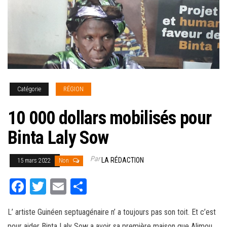
Catégorie
RÉGION
10 000 dollars mobilisés pour
Binta Laly Sow
Par
LA RÉDACTION
15 mars 2022
Non
Fa
T
E
Pa
ce
wi
m
rt
L’ artiste Guinéen septuagénaire n’ a toujours pas son toit. Et c’est
bo
tt
ail
ag
pour aider Binta Laly Sow a avoir sa première maison que Alimou