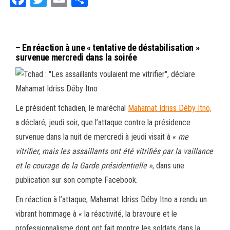
ce
wi
m
rt
bo
tt
ail
ag
ok
er
er
– En réaction à une « tentative de déstabilisation »
survenue mercredi dans la soirée
Le président tchadien, le maréchal
Mahamat Idriss Déby Itno,
a déclaré, jeudi soir, que l’attaque contre la présidence
survenue dans la nuit de mercredi à jeudi visait à «
me
vitrifier, mais les assaillants ont été vitrifiés par la vaillance
et le courage de la Garde présidentielle »
, dans une
publication sur son compte Facebook.
En réaction à l’attaque, Mahamat Idriss Déby Itno a rendu un
vibrant hommage à « la réactivité, la bravoure et le
professionnalisme dont ont fait montre les soldats dans la