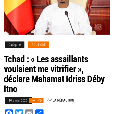
Catégorie
POLITIQUE
Tchad : « Les assaillants
voulaient me vitrifier »,
déclare Mahamat Idriss Déby
Itno
Par
LA RÉDACTION
10 janvier 2025
Non
Fa
T
E
Pa