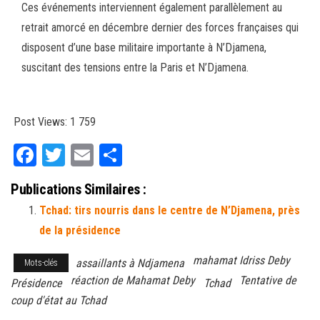
Ces événements interviennent également parallèlement au
retrait amorcé en décembre dernier des forces françaises qui
disposent d’une base militaire importante à N’Djamena,
suscitant des tensions entre la Paris et N’Djamena.
Post Views:
1 759
Fa
T
E
Pa
ce
wi
m
rt
Publications Similaires :
bo
tt
ail
ag
Tchad: tirs nourris dans le centre de N’Djamena, près
ok
er
er
de la présidence
mahamat Idriss Deby
assaillants à Ndjamena
Mots-clés
réaction de Mahamat Deby
Tentative de
Présidence
Tchad
coup d'état au Tchad