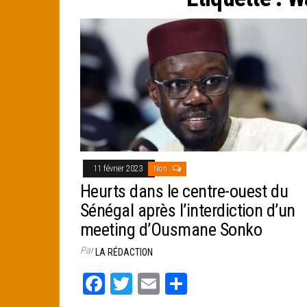
e
r
11 février 2023
Non
Heurts dans le centre-ouest du
Sénégal après l’interdiction d’un
meeting d’Ousmane Sonko
Par
LA RÉDACTION
Fa
T
E
Pa
ce
wi
m
rt