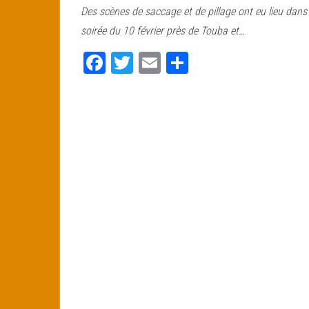
Des scènes de saccage et de pillage ont eu lieu dans 
bo
tt
ail
ag
soirée du 10 février près de Touba et…
ok
er
er
Fa
T
E
Pa
ce
wi
m
rt
bo
tt
ail
ag
ok
er
er