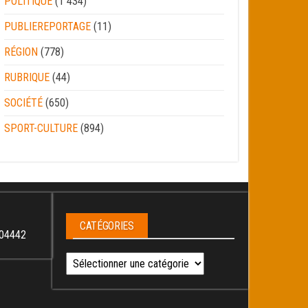
POLITIQUE
(1 434)
PUBLIEREPORTAGE
(11)
RÉGION
(778)
RUBRIQUE
(44)
SOCIÉTÉ
(650)
SPORT-CULTURE
(894)
CATÉGORIES
04442
Catégories