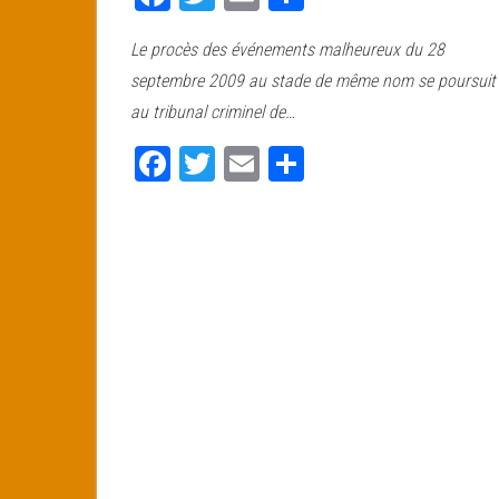
ce
wi
m
rt
Le procès des événements malheureux du 28
bo
tt
ail
ag
septembre 2009 au stade de même nom se poursuit
ok
er
er
au tribunal criminel de…
Fa
T
E
Pa
ce
wi
m
rt
bo
tt
ail
ag
ok
er
er