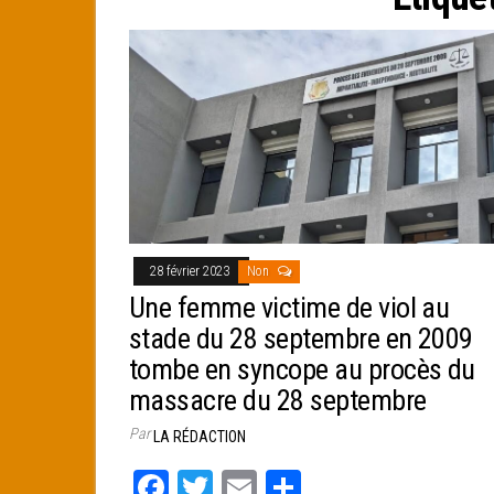
e
r
28 février 2023
Non
Une femme victime de viol au
stade du 28 septembre en 2009
tombe en syncope au procès du
massacre du 28 septembre
Par
LA RÉDACTION
Fa
T
E
Pa