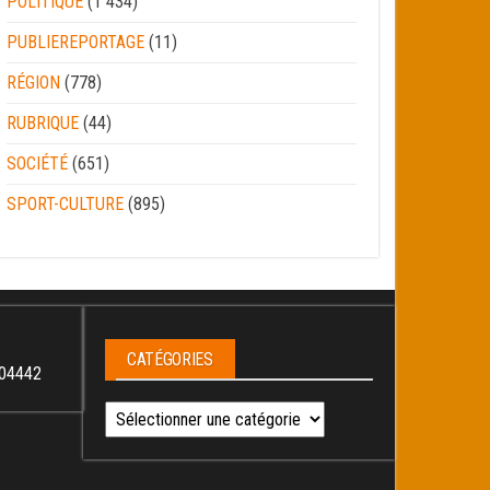
POLITIQUE
(1 434)
PUBLIEREPORTAGE
(11)
RÉGION
(778)
RUBRIQUE
(44)
SOCIÉTÉ
(651)
SPORT-CULTURE
(895)
CATÉGORIES
04442
Catégories