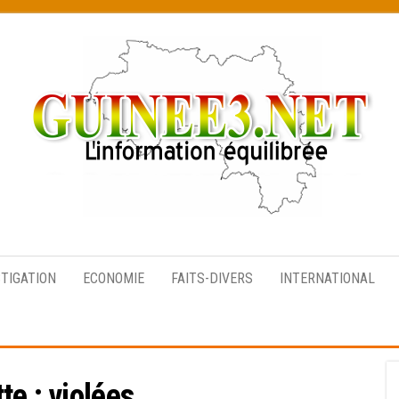
L’information
équilibrée
STIGATION
ECONOMIE
FAITS-DIVERS
INTERNATIONAL
tte :
violées