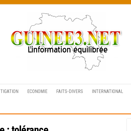
L’information
équilibrée
STIGATION
ECONOMIE
FAITS-DIVERS
INTERNATIONAL
e :
tolérance