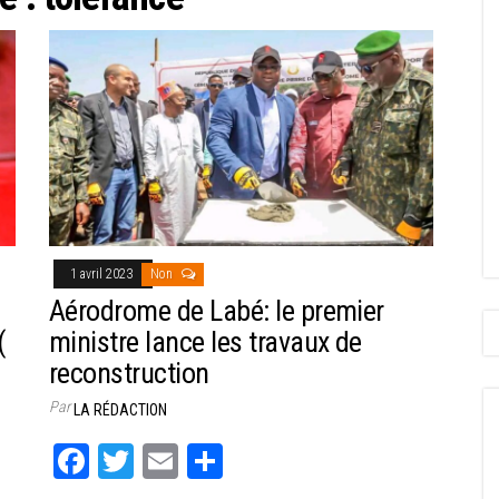
1 avril 2023
Non
Aérodrome de Labé: le premier
(
ministre lance les travaux de
reconstruction
Par
LA RÉDACTION
Fa
T
E
Pa
ce
wi
m
rt