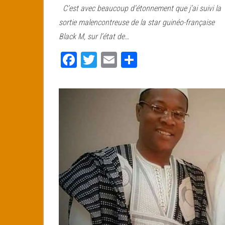
C’est avec beaucoup d’étonnement que j’ai suivi la
bo
tt
ail
ag
sortie malencontreuse de la star guinéo-française
ok
er
er
Black M, sur l’état de…
Fa
T
E
Pa
ce
wi
m
rt
bo
tt
ail
ag
ok
er
er