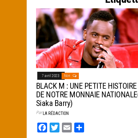
e
r
7 avril 2023
Non
BLACK M : UNE PETITE HISTOIRE
DE NOTRE MONNAIE NATIONALE
Siaka Barry)
Par
LA RÉDACTION
Fa
T
E
Pa
ce
wi
m
rt