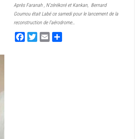
Après Faranah , N’zérékoré et Kankan, Bernard
bo
tt
ail
ag
Goumou était Labé ce samedi pour le lancement de la
ok
er
er
reconstruction de l’aérodrome…
Fa
T
E
Pa
ce
wi
m
rt
bo
tt
ail
ag
ok
er
er