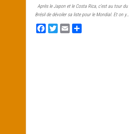
ce
wi
m
rt
Après le Japon et le Costa Rica, c’est au tour du
bo
tt
ail
ag
Brésil de dévoiler sa liste pour le Mondial. Et on y…
ok
er
er
Fa
T
E
Pa
ce
wi
m
rt
bo
tt
ail
ag
ok
er
er