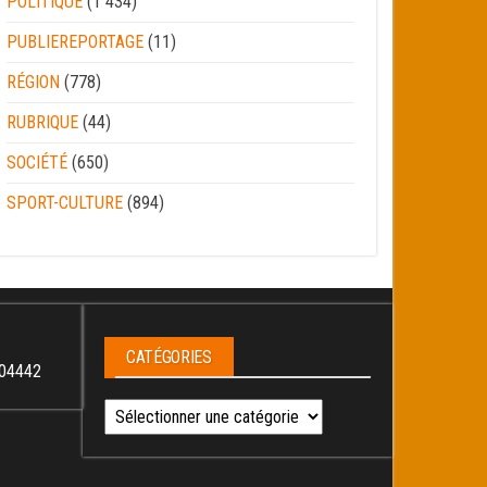
POLITIQUE
(1 434)
PUBLIEREPORTAGE
(11)
RÉGION
(778)
RUBRIQUE
(44)
SOCIÉTÉ
(650)
SPORT-CULTURE
(894)
CATÉGORIES
04442
Catégories