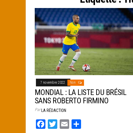
e
r
7 novembre 2022
Non
MONDIAL : LA LISTE DU BRÉSIL
SANS ROBERTO FIRMINO
Par
LA RÉDACTION
Fa
T
E
Pa