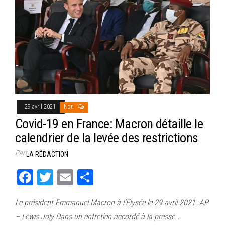
29 avril 2021
Non
Covid-19 en France: Macron détaille le
calendrier de la levée des restrictions
Par
LA RÉDACTION
Fa
T
E
Pa
ce
wi
m
rt
Le président Emmanuel Macron à l’Elysée le 29 avril 2021. AP
bo
tt
ail
ag
– Lewis Joly Dans un entretien accordé à la presse…