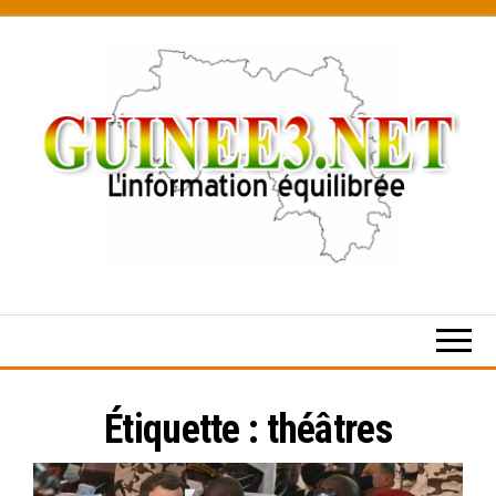
Skip
to
the
content
L’information
équilibrée
Étiquette :
théâtres