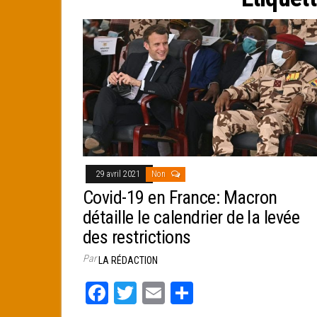
e
r
29 avril 2021
Non
Covid-19 en France: Macron
détaille le calendrier de la levée
des restrictions
Par
LA RÉDACTION
Fa
T
E
Pa
ce
wi
m
rt