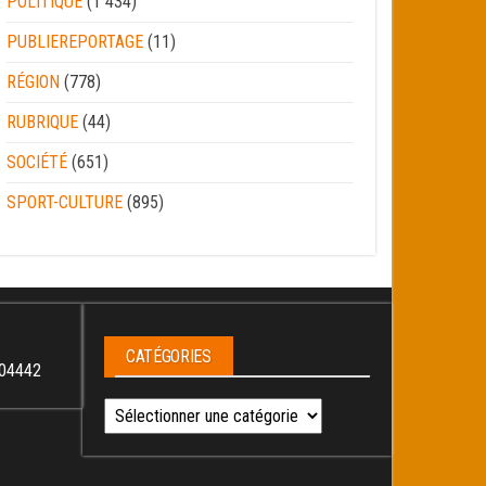
POLITIQUE
(1 434)
PUBLIEREPORTAGE
(11)
RÉGION
(778)
RUBRIQUE
(44)
SOCIÉTÉ
(651)
SPORT-CULTURE
(895)
CATÉGORIES
04442
Catégories