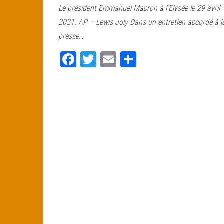
Le président Emmanuel Macron à l’Elysée le 29 avril
bo
tt
ail
ag
2021. AP – Lewis Joly Dans un entretien accordé à l
ok
er
er
presse…
Fa
T
E
Pa
ce
wi
m
rt
bo
tt
ail
ag
ok
er
er