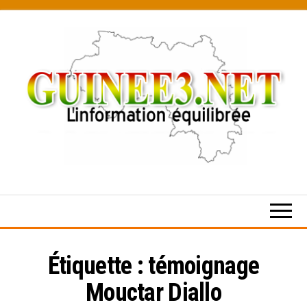
Skip
to
the
content
L’information
équilibrée
Étiquette :
témoignage
Mouctar Diallo