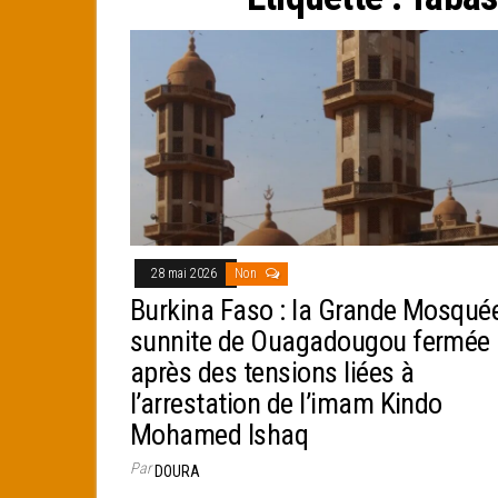
e
r
28 mai 2026
Non
Burkina Faso : la Grande Mosqué
sunnite de Ouagadougou fermée
après des tensions liées à
l’arrestation de l’imam Kindo
Mohamed Ishaq
Par
DOURA