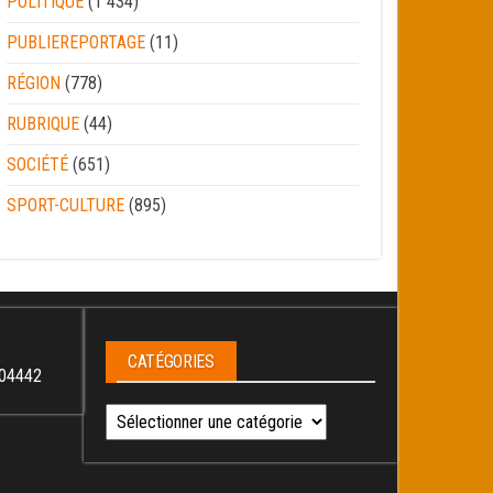
POLITIQUE
(1 434)
PUBLIEREPORTAGE
(11)
RÉGION
(778)
RUBRIQUE
(44)
SOCIÉTÉ
(651)
SPORT-CULTURE
(895)
CATÉGORIES
04442
Catégories