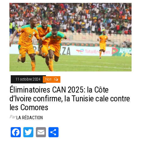
11 octobre 2024
Non
Éliminatoires CAN 2025: la Côte
d’Ivoire confirme, la Tunisie cale contre
les Comores
Par
LA RÉDACTION
Fa
T
E
Pa