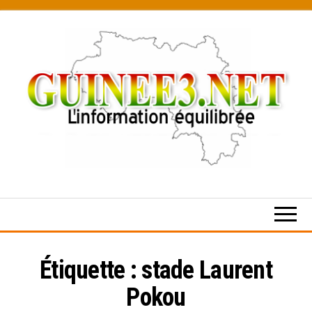
Skip
to
the
content
L’information
équilibrée
Étiquette :
stade Laurent
Pokou