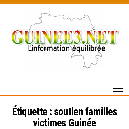
Skip
to
the
content
L’information
équilibrée
Étiquette :
soutien familles
victimes Guinée