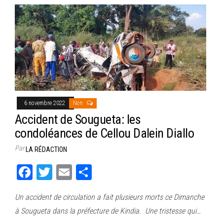
6 novembre 2022
Non
Accident de Sougueta: les
condoléances de Cellou Dalein Diallo
Par
LA RÉDACTION
Fa
T
E
Pa
ce
wi
m
rt
Un accident de circulation a fait plusieurs morts ce Dimanche
bo
tt
ail
ag
à Sougueta dans la préfecture de Kindia. Une tristesse qui…
ok
er
er