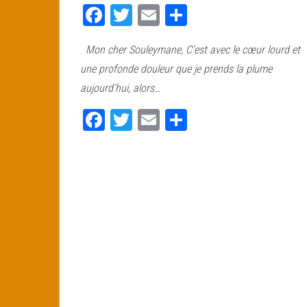
Fa
T
E
Pa
ce
wi
m
rt
Mon cher Souleymane, C’est avec le cœur lourd et
bo
tt
ail
ag
une profonde douleur que je prends la plume
ok
er
er
aujourd’hui, alors…
Fa
T
E
Pa
ce
wi
m
rt
bo
tt
ail
ag
ok
er
er