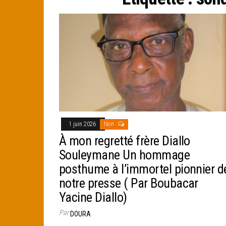
e
r
1 juin 2026
Non
À mon regretté frère Diallo
Souleymane Un hommage
posthume à l’immortel pionnier d
notre presse ( Par Boubacar
Yacine Diallo)
Par
DOURA