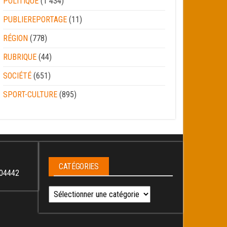
POLITIQUE
(1 434)
PUBLIEREPORTAGE
(11)
RÉGION
(778)
RUBRIQUE
(44)
SOCIÉTÉ
(651)
SPORT-CULTURE
(895)
CATÉGORIES
04442
Catégories