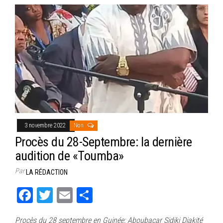
3 novembre 2022
Non
Procès du 28-Septembre: la dernière
audition de «Toumba»
Par
LA RÉDACTION
Fa
T
E
Pa
ce
wi
m
rt
Procès du 28 septembre en Guinée: Aboubacar Sidiki Diakité