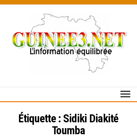
Skip
to
the
content
L’information
équilibrée
Étiquette :
Sidiki Diakité
Toumba