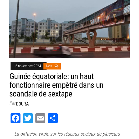
5 novembre 2024
Non
Guinée équatoriale: un haut
fonctionnaire empêtré dans un
scandale de sextape
Par
DOURA
Fa
T
E
Pa
ce
wi
m
rt
La diffusion virale sur les réseaux sociaux de plusieurs
bo
tt
ail
ag