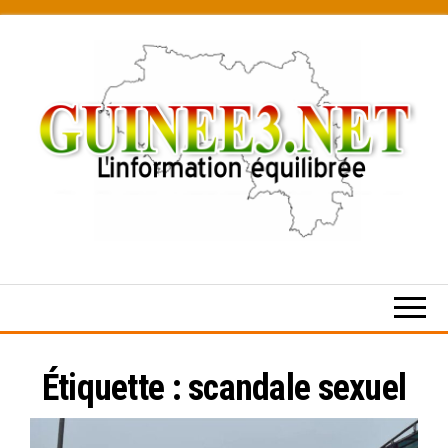
Skip
to
the
content
L’information
équilibrée
Étiquette :
scandale sexuel