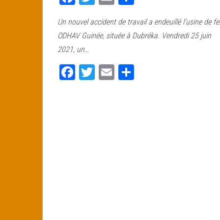
ce
wi
m
rt
Un nouvel accident de travail a endeuillé l’usine de fe
bo
tt
ail
ag
ODHAV Guinée, située à Dubréka. Vendredi 25 juin
ok
er
er
2021, un…
Fa
T
E
Pa
ce
wi
m
rt
bo
tt
ail
ag
ok
er
er