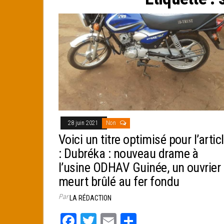
e
r
28 juin 2021
Non
Voici un titre optimisé pour l’artic
: Dubréka : nouveau drame à
l’usine ODHAV Guinée, un ouvrier
meurt brûlé au fer fondu
Par
LA RÉDACTION
Fa
T
E
Pa