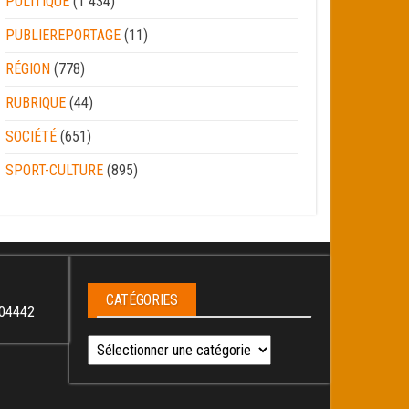
POLITIQUE
(1 434)
PUBLIEREPORTAGE
(11)
RÉGION
(778)
RUBRIQUE
(44)
SOCIÉTÉ
(651)
SPORT-CULTURE
(895)
CATÉGORIES
04442
Catégories