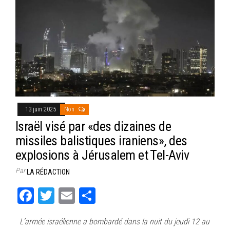
13 juin 2025
Non
Israël visé par «des dizaines de
missiles balistiques iraniens», des
explosions à Jérusalem et Tel-Aviv
Par
LA RÉDACTION
Fa
T
E
Pa
ce
wi
m
rt
L’armée israélienne a bombardé dans la nuit du jeudi 12 au
bo
tt
ail
ag