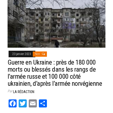
23 janvier 2023
Non
Guerre en Ukraine : près de 180 000
morts ou blessés dans les rangs de
l’armée russe et 100 000 côté
ukrainien, d’après l’armée norvégienne
Par
LA RÉDACTION
Fa
T
E
Pa
ce
wi
m
rt