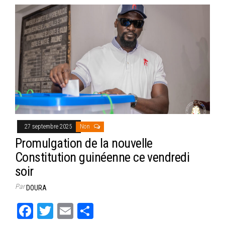
27 septembre 2025
Non
Promulgation de la nouvelle
Constitution guinéenne ce vendredi
soir
Par
DOURA
Fa
T
E
Pa