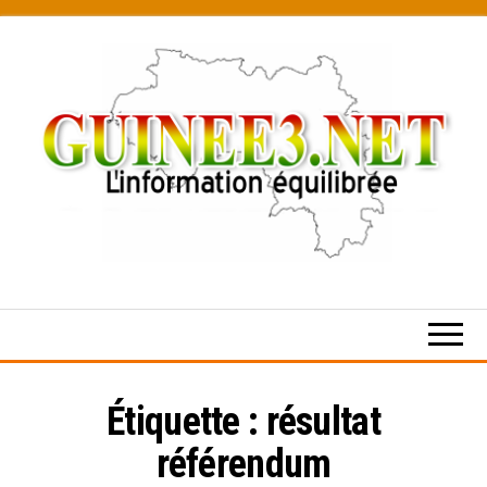
Skip
to
the
content
L’information
équilibrée
Étiquette :
résultat
référendum