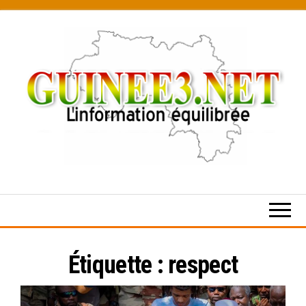
Skip
to
the
content
L’information
équilibrée
Étiquette :
respect