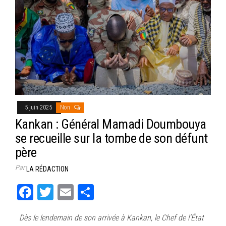
5 juin 2025
Non
Kankan : Général Mamadi Doumbouya
se recueille sur la tombe de son défunt
père
Par
LA RÉDACTION
Fa
T
E
Pa
ce
wi
m
rt
Dès le lendemain de son arrivée à Kankan, le Chef de l’État
bo
tt
ail
ag