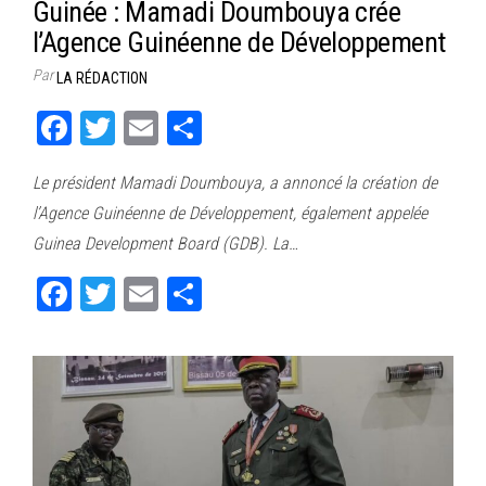
Guinée : Mamadi Doumbouya crée
l’Agence Guinéenne de Développement
Par
LA RÉDACTION
Fa
T
E
Pa
ce
wi
m
rt
Le président Mamadi Doumbouya, a annoncé la création de
bo
tt
ail
ag
l’Agence Guinéenne de Développement, également appelée
ok
er
er
Guinea Development Board (GDB). La…
Fa
T
E
Pa
ce
wi
m
rt
bo
tt
ail
ag
ok
er
er