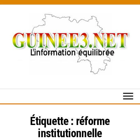
Skip
to
the
content
L’information
équilibrée
Étiquette :
réforme
institutionnelle