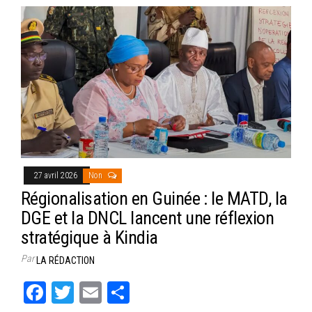
27 avril 2026
Non
Régionalisation en Guinée : le MATD, la
DGE et la DNCL lancent une réflexion
stratégique à Kindia
Par
LA RÉDACTION
Fa
T
E
Pa