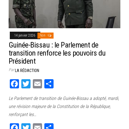
14 janvier 2026
Non
Guinée-Bissau : le Parlement de
transition renforce les pouvoirs du
Président
Par
LA RÉDACTION
Fa
T
E
Pa
ce
wi
m
rt
Le Parlement de transition de Guinée-Bissau a adopté, mardi,
bo
tt
ail
ag
une révision majeure de la Constitution de la République,
ok
er
er
renforçant les…
Fa
T
E
Pa