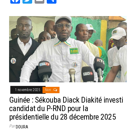
ce
wi
m
rt
bo
tt
ail
ag
ok
er
er
1 novembre 2025
Non
Guinée : Sékouba Diack Diakité investi
candidat du P-RND pour la
présidentielle du 28 décembre 2025
Par
DOURA