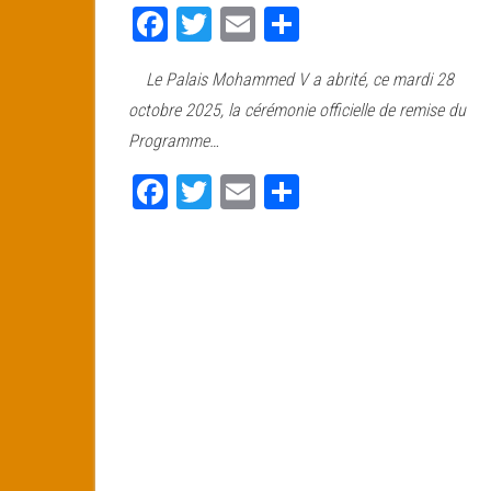
Fa
T
E
Pa
ce
wi
m
rt
Le Palais Mohammed V a abrité, ce mardi 28
bo
tt
ail
ag
octobre 2025, la cérémonie officielle de remise du
ok
er
er
Programme…
Fa
T
E
Pa
ce
wi
m
rt
bo
tt
ail
ag
ok
er
er