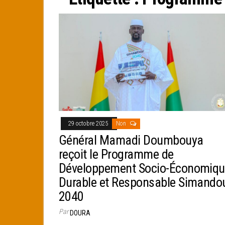
e
r
29 octobre 2025
Non
Général Mamadi Doumbouya
reçoit le Programme de
Développement Socio-Économiqu
Durable et Responsable Simando
2040
Par
DOURA