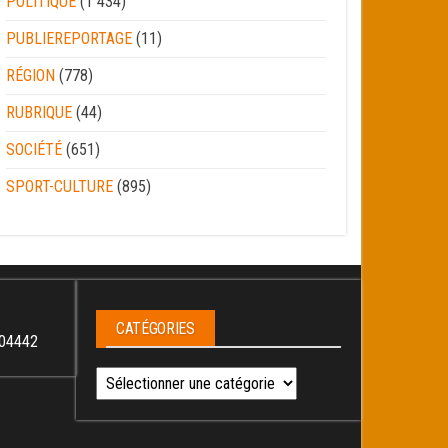
POLITIQUE
(1 434)
PUBLIEREPORTAGE
(11)
RÉGION
(778)
RUBRIQUE
(44)
SOCIÉTÉ
(651)
SPORT-CULTURE
(895)
CATÉGORIES
04442
Catégories