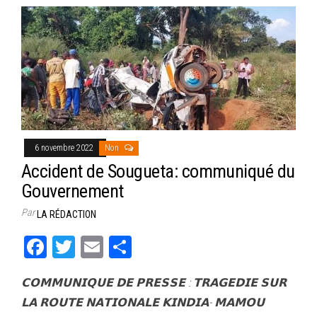
6 novembre 2022
Non
Accident de Sougueta: communiqué du
Gouvernement
Par
LA RÉDACTION
Fa
T
E
Pa
ce
wi
m
rt
𝗖𝗢𝗠𝗠𝗨𝗡𝗜𝗤𝗨𝗘 𝗗𝗘 𝗣𝗥𝗘𝗦𝗦𝗘 : 𝗧𝗥𝗔𝗚𝗘𝗗𝗜𝗘 𝗦𝗨𝗥
bo
tt
ail
ag
𝗟𝗔 𝗥𝗢𝗨𝗧𝗘 𝗡𝗔𝗧𝗜𝗢𝗡𝗔𝗟𝗘 𝗞𝗜𝗡𝗗𝗜𝗔- 𝗠𝗔𝗠𝗢𝗨
ok
er
er