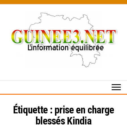
Skip
to
the
content
L’information
équilibrée
Étiquette :
prise en charge
blessés Kindia