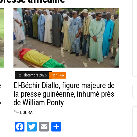
21 décembre 2025
Non
e
El-Béchir Diallo, figure majeure de
la presse guinéenne, inhumé près
o
de William Ponty
Par
DOURA
Fa
T
E
Pa
ce
wi
m
rt