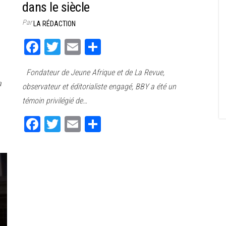
dans le siècle
Par
LA RÉDACTION
Fa
T
E
Pa
ce
wi
m
rt
Fondateur de Jeune Afrique et de La Revue,
bo
tt
ail
ag
a
observateur et éditorialiste engagé, BBY a été un
ok
er
er
témoin privilégié de…
Fa
T
E
Pa
ce
wi
m
rt
bo
tt
ail
ag
ok
er
er