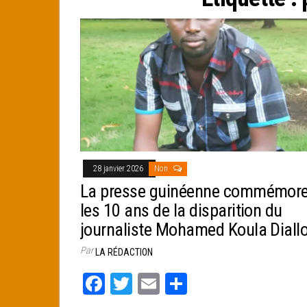
e
r
28 janvier 2026
Non
La presse guinéenne commémor
les 10 ans de la disparition du
journaliste Mohamed Koula Diall
Par
LA RÉDACTION
Fa
T
E
Pa
ce
wi
m
rt