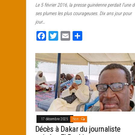
Le 5 février 2016, la presse guinéenne perdait l’une d
bo
tt
ail
ag
ses plumes les plus courageuses. Dix ans jour pour
ok
er
er
jour…
Fa
T
E
Pa
ce
wi
m
rt
bo
tt
ail
ag
ok
er
er
17 décembre 2025
Non
Décès à Dakar du journaliste