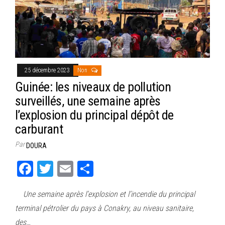
25 décembre 2023
Non
Guinée: les niveaux de pollution
surveillés, une semaine après
l’explosion du principal dépôt de
carburant
Par
DOURA
Fa
T
E
Pa
ce
wi
m
rt
Une semaine après l’explosion et l’incendie du principal
bo
tt
ail
ag
terminal pétrolier du pays à Conakry, au niveau sanitaire,
ok
er
er
des…