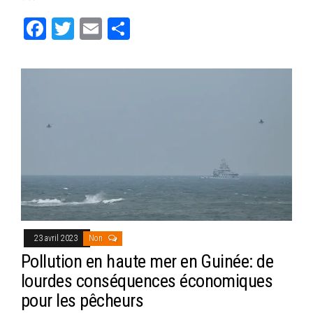
Fa
T
E
Pa
ce
wi
m
rt
bo
tt
ail
ag
ok
er
er
23 avril 2023
Non
Pollution en haute mer en Guinée: de
lourdes conséquences économiques
pour les pêcheurs