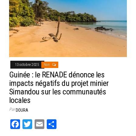
13 octobre 2025
Non
Guinée : le RENADE dénonce les
impacts négatifs du projet minier
Simandou sur les communautés
locales
Par
DOURA
Fa
T
E
Pa
ce
wi
m
rt