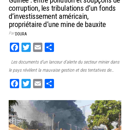
corruption, les tribulations d’un fonds
d’investissement américain,
propriétaire d’une mine de bauxite
Par
DOURA
Fa
T
E
Pa
ce
wi
m
rt
Les documents d’un lanceur d’alerte du secteur minier dans
bo
tt
ail
ag
le pays révèlent la mauvaise gestion et des tentatives de…
ok
er
er
Fa
T
E
Pa
ce
wi
m
rt
bo
tt
ail
ag
ok
er
er