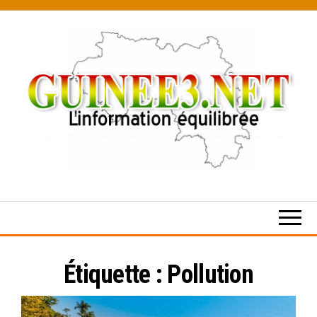
Skip
to
the
content
L’information
équilibrée
Étiquette :
Pollution