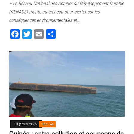
– Le Réseau National des Acteurs du Développement Durable
bo
tt
ail
ag
(RENADE) monte au créneau pour alerter sur les
ok
er
er
conséquences environnementales et…
Fa
T
E
Pa
ce
wi
m
rt
bo
tt
ail
ag
ok
er
er
31 janvier 2025
Non
Guinée : entre pollution et soupçons de