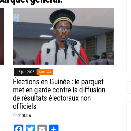
6 juin 2026
Non
Élections en Guinée : le parquet
met en garde contre la diffusion
de résultats électoraux non
officiels
Par
DOURA
Fa
T
E
Pa