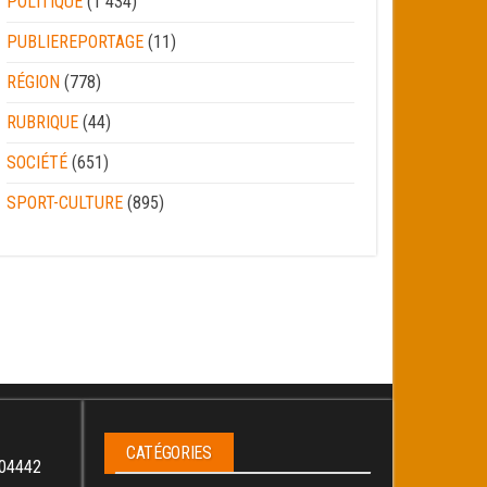
POLITIQUE
(1 434)
PUBLIEREPORTAGE
(11)
RÉGION
(778)
RUBRIQUE
(44)
SOCIÉTÉ
(651)
SPORT-CULTURE
(895)
CATÉGORIES
04442