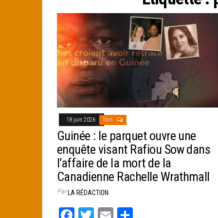
e
r
18 juin 2026
Non
Guinée : le parquet ouvre une
enquête visant Rafiou Sow dans
l’affaire de la mort de la
Canadienne Rachelle Wrathmall
Par
LA RÉDACTION
Fa
T
E
Pa