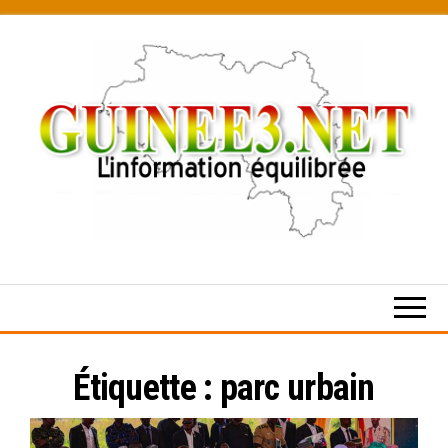
Skip
to
the
content
L’information
équilibrée
Étiquette :
parc urbain