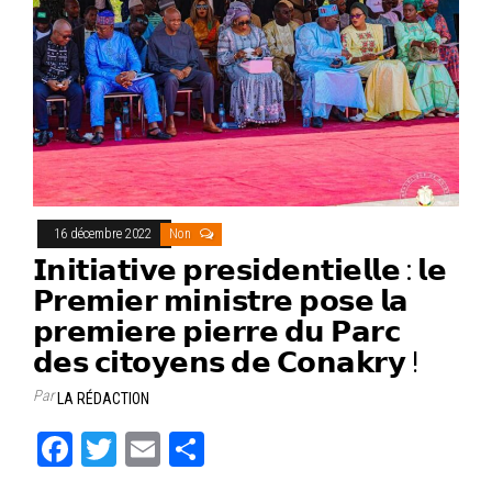
16 décembre 2022
Non
𝗜𝗻𝗶𝘁𝗶𝗮𝘁𝗶𝘃𝗲 𝗽𝗿𝗲𝘀𝗶𝗱𝗲𝗻𝘁𝗶𝗲𝗹𝗹𝗲 : 𝗹𝗲
𝗣𝗿𝗲𝗺𝗶𝗲𝗿 𝗺𝗶𝗻𝗶𝘀𝘁𝗿𝗲 𝗽𝗼𝘀𝗲 𝗹𝗮
𝗽𝗿𝗲𝗺𝗶𝗲𝗿𝗲 𝗽𝗶𝗲𝗿𝗿𝗲 𝗱𝘂 𝗣𝗮𝗿𝗰
𝗱𝗲𝘀 𝗰𝗶𝘁𝗼𝘆𝗲𝗻𝘀 𝗱𝗲 𝗖𝗼𝗻𝗮𝗸𝗿𝘆 !
Par
LA RÉDACTION
Fa
T
E
Pa
ce
wi
m
rt