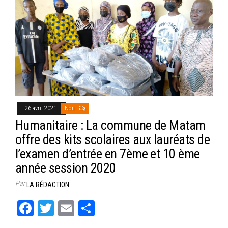
26 avril 2021
Non
Humanitaire : La commune de Matam
offre des kits scolaires aux lauréats de
l’examen d’entrée en 7ème et 10 ème
année session 2020
Par
LA RÉDACTION
Fa
T
E
Pa
ce
wi
m
rt