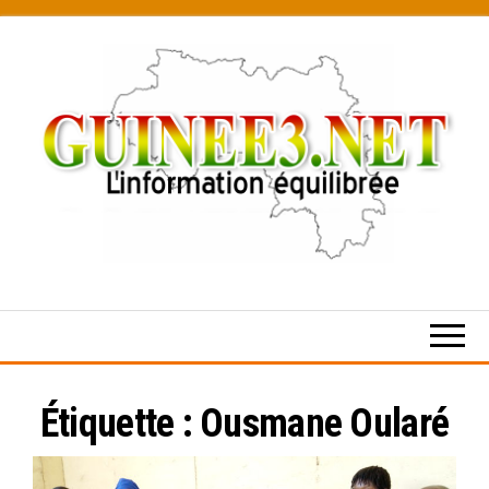
Skip
to
the
content
L’information
équilibrée
Étiquette :
Ousmane Oularé