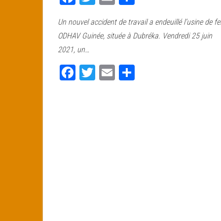
ce
wi
m
rt
Un nouvel accident de travail a endeuillé l’usine de fe
bo
tt
ail
ag
ODHAV Guinée, située à Dubréka. Vendredi 25 juin
ok
er
er
2021, un…
Fa
T
E
Pa
ce
wi
m
rt
bo
tt
ail
ag
ok
er
er