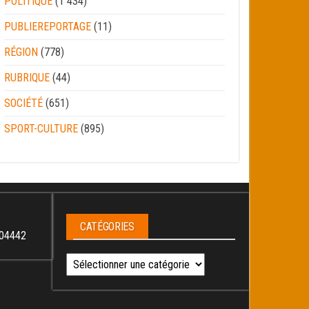
POLITIQUE
(1 434)
PUBLIEREPORTAGE
(11)
RÉGION
(778)
RUBRIQUE
(44)
SOCIÉTÉ
(651)
SPORT-CULTURE
(895)
CATÉGORIES
04442
Catégories