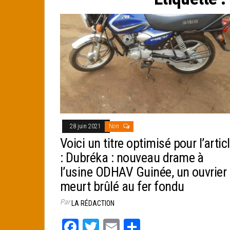
e
r
28 juin 2021
Non
Voici un titre optimisé pour l’artic
: Dubréka : nouveau drame à
l’usine ODHAV Guinée, un ouvrier
meurt brûlé au fer fondu
Par
LA RÉDACTION
Fa
T
E
Pa