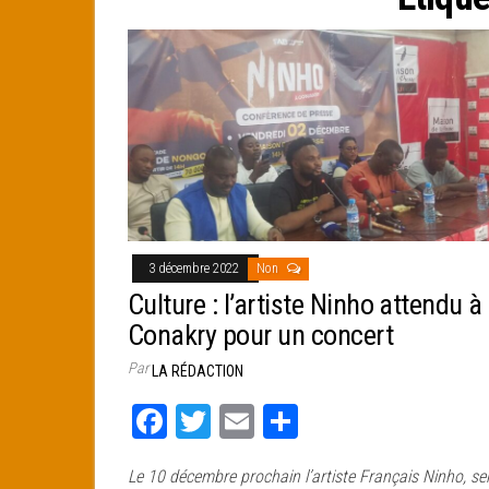
e
r
3 décembre 2022
Non
Culture : l’artiste Ninho attendu à
Conakry pour un concert
Par
LA RÉDACTION
Fa
T
E
Pa
ce
wi
m
rt
Le 10 décembre prochain l’artiste Français Ninho, se