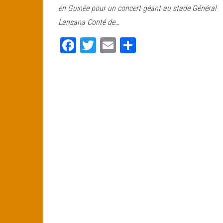
bo
tt
ail
ag
en Guinée pour un concert géant au stade Général
ok
er
er
Lansana Conté de…
Fa
T
E
Pa
ce
wi
m
rt
bo
tt
ail
ag
ok
er
er