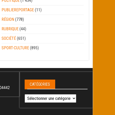
POLITIQUE
(1 434)
PUBLIEREPORTAGE
(11)
RÉGION
(778)
RUBRIQUE
(44)
SOCIÉTÉ
(651)
SPORT-CULTURE
(895)
CATÉGORIES
04442
Catégories