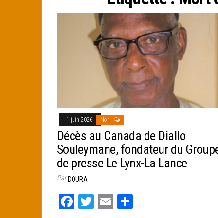
e
r
1 juin 2026
Non
Décès au Canada de Diallo
Souleymane, fondateur du Group
de presse Le Lynx-La Lance
Par
DOURA
Fa
T
E
Pa
ce
wi
m
rt