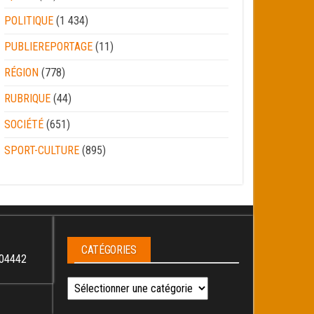
POLITIQUE
(1 434)
PUBLIEREPORTAGE
(11)
RÉGION
(778)
RUBRIQUE
(44)
SOCIÉTÉ
(651)
SPORT-CULTURE
(895)
CATÉGORIES
04442
Catégories