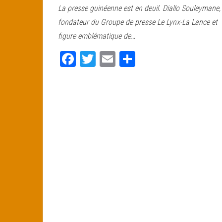
La presse guinéenne est en deuil. Diallo Souleymane,
bo
tt
ail
ag
fondateur du Groupe de presse Le Lynx-La Lance et
ok
er
er
figure emblématique de…
Fa
T
E
Pa
ce
wi
m
rt
bo
tt
ail
ag
ok
er
er