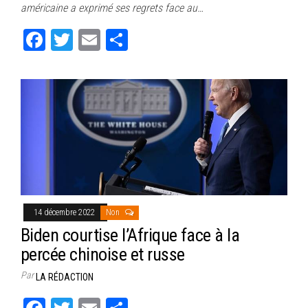
ok
er
er
américaine a exprimé ses regrets face au…
Fa
T
E
Pa
ce
wi
m
rt
bo
tt
ail
ag
ok
er
er
14 décembre 2022
Non
Biden courtise l’Afrique face à la
percée chinoise et russe
Par
LA RÉDACTION