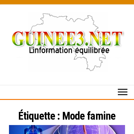
Skip
to
the
content
L’information
équilibrée
Étiquette :
Mode famine