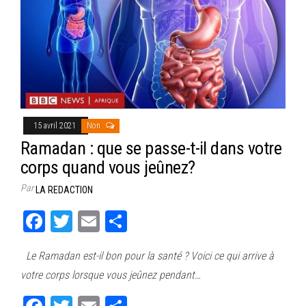
15 avril 2021
Non
Ramadan : que se passe-t-il dans votre
corps quand vous jeûnez?
Par
LA REDACTION
Fa
T
E
Pa
ce
wi
m
rt
Le Ramadan est-il bon pour la santé ? Voici ce qui arrive à
bo
tt
ail
ag
votre corps lorsque vous jeûnez pendant…
ok
er
er