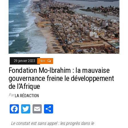
29 janvier 2023
Non
Fondation Mo-Ibrahim : la mauvaise
gouvernance freine le développement
de l’Afrique
Par
LA RÉDACTION
Fa
T
E
Pa
ce
wi
m
rt
Le constat est sans appel : les progrès dans le
bo
tt
ail
ag