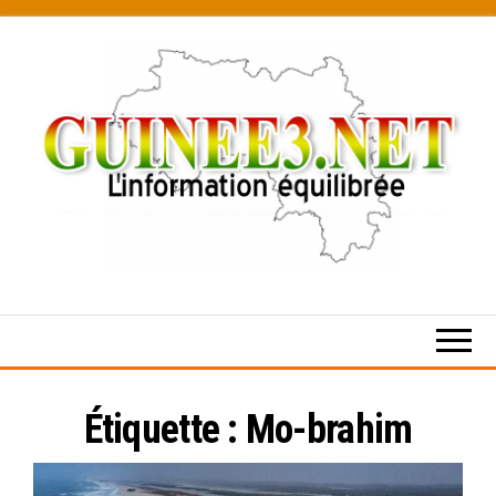
Skip
to
the
content
L’information
équilibrée
Étiquette :
Mo-brahim