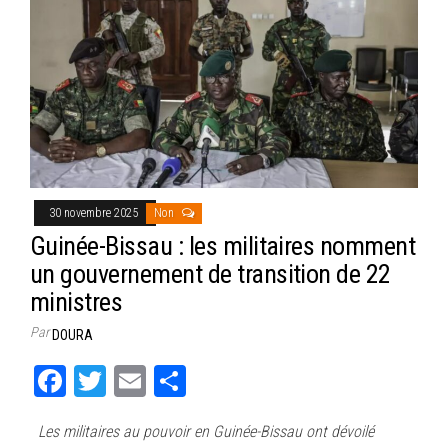
30 novembre 2025
Non
Guinée-Bissau : les militaires nomment
un gouvernement de transition de 22
ministres
Par
DOURA
Fa
T
E
Pa
ce
wi
m
rt
Les militaires au pouvoir en Guinée-Bissau ont dévoilé
bo
tt
ail
ag