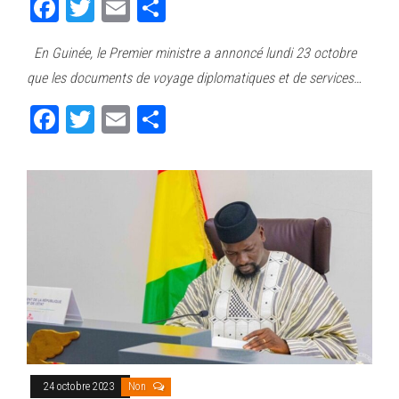
Fa
T
E
Pa
ce
wi
m
rt
En Guinée, le Premier ministre a annoncé lundi 23 octobre
bo
tt
ail
ag
que les documents de voyage diplomatiques et de services…
ok
er
er
Fa
T
E
Pa
ce
wi
m
rt
bo
tt
ail
ag
ok
er
er
24 octobre 2023
Non