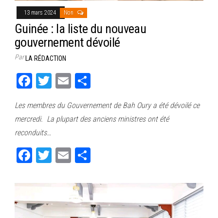
13 mars 2024
Non
Guinée : la liste du nouveau
gouvernement dévoilé
Par
LA RÉDACTION
Fa
T
E
Pa
ce
wi
m
rt
Les membres du Gouvernement de Bah Oury a été dévoilé ce
bo
tt
ail
ag
mercredi. La plupart des anciens ministres ont été
ok
er
er
reconduits…
Fa
T
E
Pa
ce
wi
m
rt
bo
tt
ail
ag
ok
er
er