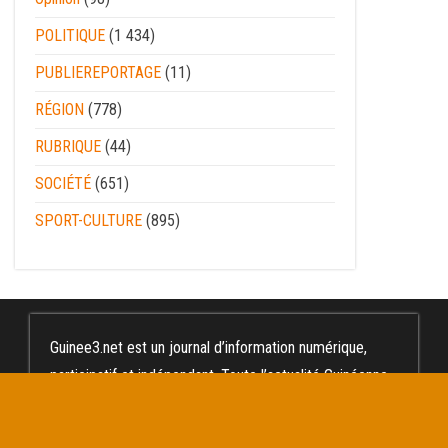
POLITIQUE
(1 434)
PUBLIEREPORTAGE
(11)
RÉGION
(778)
RUBRIQUE
(44)
SOCIÉTÉ
(651)
SPORT-CULTURE
(895)
Guinee3.net est un journal d’information numérique,
participatif et indépendant. Toute l’actualité Guinéenne
et mondiale en continu Guinée3 c’est comme le chiffre
3 : Responsabilité, Impartialité et Neutralité Veuillez