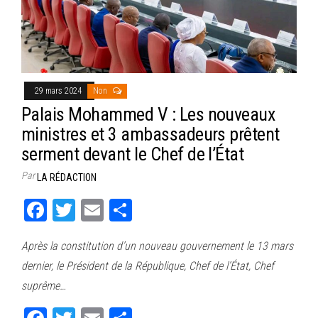
29 mars 2024
Non
Palais Mohammed V : Les nouveaux
ministres et 3 ambassadeurs prêtent
serment devant le Chef de l’État
Par
LA RÉDACTION
Fa
T
E
Pa
ce
wi
m
rt
Après la constitution d’un nouveau gouvernement le 13 mars
bo
tt
ail
ag
dernier, le Président de la République, Chef de l’État, Chef
ok
er
er
suprême…