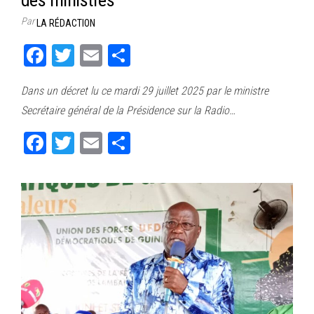
Par
LA RÉDACTION
Fa
T
E
Pa
ce
wi
m
rt
Dans un décret lu ce mardi 29 juillet 2025 par le ministre
bo
tt
ail
ag
Secrétaire général de la Présidence sur la Radio…
ok
er
er
Fa
T
E
Pa
ce
wi
m
rt
bo
tt
ail
ag
ok
er
er