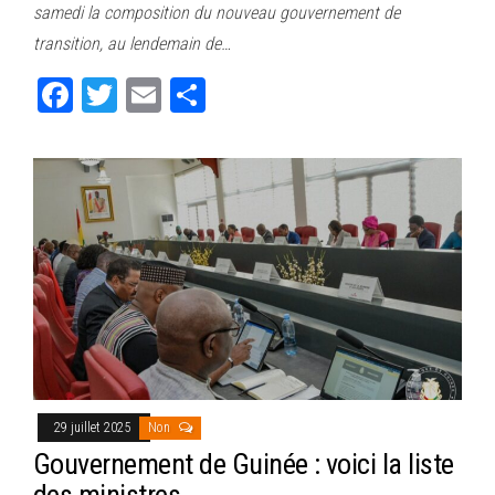
samedi la composition du nouveau gouvernement de
ok
er
er
transition, au lendemain de…
Fa
T
E
Pa
ce
wi
m
rt
bo
tt
ail
ag
ok
er
er
29 juillet 2025
Non
Gouvernement de Guinée : voici la liste
des ministres