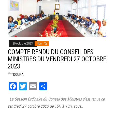
30 octobre 2023
Non
COMPTE RENDU DU CONSEIL DES
MINISTRES DU VENDREDI 27 OCTOBRE
2023
Par
DOURA
Fa
T
E
Pa
ce
wi
m
rt
La Session Ordinaire du Conseil des Ministres s’est tenue ce
bo
tt
ail
ag
vendredi 27 octobre 2023 de 16H à 18H, sous…
ok
er
er