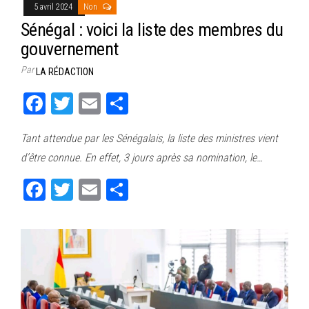
5 avril 2024
Non
Sénégal : voici la liste des membres du
gouvernement
Par
LA RÉDACTION
Fa
T
E
Pa
ce
wi
m
rt
Tant attendue par les Sénégalais, la liste des ministres vient
bo
tt
ail
ag
d’être connue. En effet, 3 jours après sa nomination, le…
ok
er
er
Fa
T
E
Pa
ce
wi
m
rt
bo
tt
ail
ag
ok
er
er