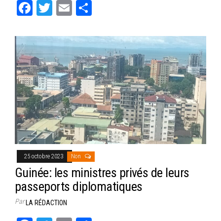
Fa
T
E
Pa
ce
wi
m
rt
bo
tt
ail
ag
ok
er
er
25 octobre 2023
Non
Guinée: les ministres privés de leurs
passeports diplomatiques
Par
LA RÉDACTION