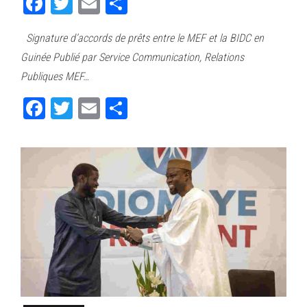
Fa
T
E
Pa
ce
wi
m
rt
Signature d’accords de prêts entre le MEF et la BIDC en
bo
tt
ail
ag
Guinée Publié par Service Communication, Relations
ok
er
er
Publiques MEF…
Fa
T
E
Pa
ce
wi
m
rt
bo
tt
ail
ag
ok
er
er