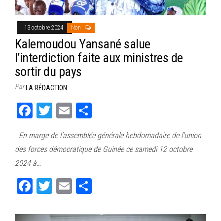
13 octobre 2024
Non
Kalemoudou Yansané salue
l’interdiction faite aux ministres de
sortir du pays
Par
LA RÉDACTION
Fa
T
E
Pa
ce
wi
m
rt
En marge de l’assemblée générale hebdomadaire de l’union
bo
tt
ail
ag
des forces démocratique de Guinée ce samedi 12 octobre
ok
er
er
2024 à…
Fa
T
E
Pa
ce
wi
m
rt
bo
tt
ail
ag