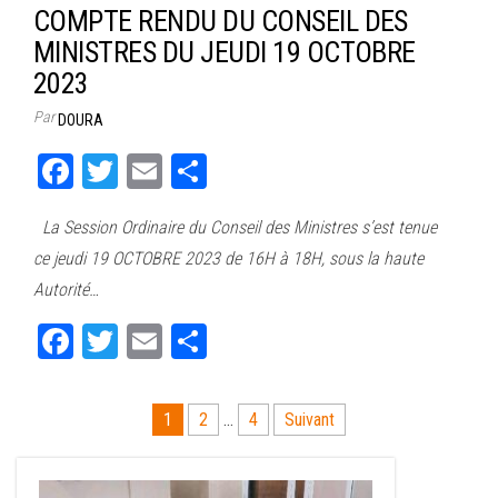
COMPTE RENDU DU CONSEIL DES
MINISTRES DU JEUDI 19 OCTOBRE
2023
Par
DOURA
Fa
T
E
Pa
ce
wi
m
rt
La Session Ordinaire du Conseil des Ministres s’est tenue
bo
tt
ail
ag
ce jeudi 19 OCTOBRE 2023 de 16H à 18H, sous la haute
ok
er
er
Autorité…
Fa
T
E
Pa
ce
wi
m
rt
bo
tt
ail
ag
Pagination
1
2
…
4
Suivant
ok
er
er
des
publications