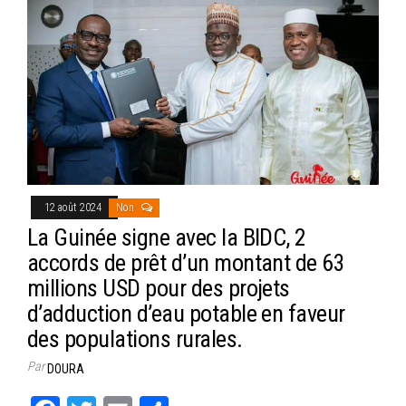
ok
er
er
12 août 2024
Non
La Guinée signe avec la BIDC, 2
accords de prêt d’un montant de 63
millions USD pour des projets
d’adduction d’eau potable en faveur
des populations rurales.
Par
DOURA