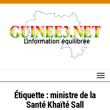
Skip
to
the
content
L’information
équilibrée
Étiquette :
ministre de la
Santé Khaïté Sall