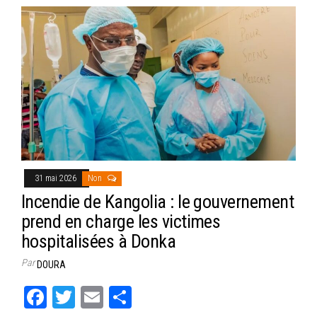
31 mai 2026
Non
Incendie de Kangolia : le gouvernement
prend en charge les victimes
hospitalisées à Donka
Par
DOURA
Fa
T
E
Pa