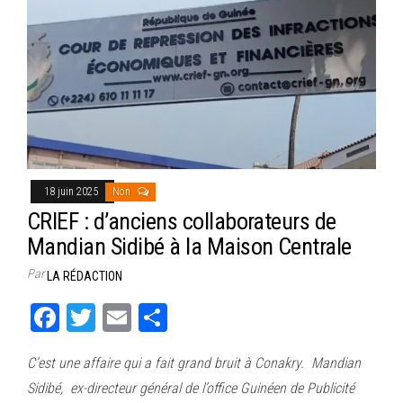
18 juin 2025
Non
CRIEF : d’anciens collaborateurs de
Mandian Sidibé à la Maison Centrale
Par
LA RÉDACTION
Fa
T
E
Pa
ce
wi
m
rt
C’est une affaire qui a fait grand bruit à Conakry. Mandian
bo
tt
ail
ag
Sidibé, ex-directeur général de l’office Guinéen de Publicité