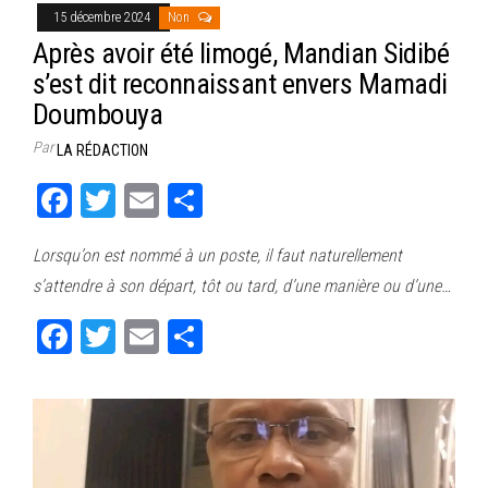
15 décembre 2024
Non
Après avoir été limogé, Mandian Sidibé
s’est dit reconnaissant envers Mamadi
Doumbouya
Par
LA RÉDACTION
Fa
T
E
Pa
ce
wi
m
rt
Lorsqu’on est nommé à un poste, il faut naturellement
bo
tt
ail
ag
s’attendre à son départ, tôt ou tard, d’une manière ou d’une…
ok
er
er
Fa
T
E
Pa
ce
wi
m
rt
bo
tt
ail
ag
ok
er
er