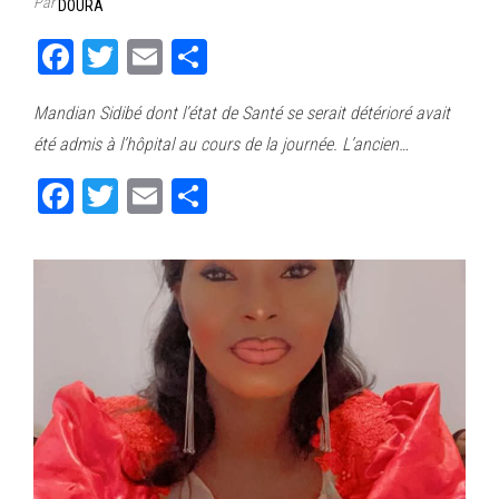
Par
DOURA
Fa
T
E
Pa
ce
wi
m
rt
Mandian Sidibé dont l’état de Santé se serait détérioré avait
bo
tt
ail
ag
été admis à l’hôpital au cours de la journée. L’ancien…
ok
er
er
Fa
T
E
Pa
ce
wi
m
rt
bo
tt
ail
ag
ok
er
er