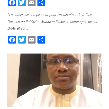
Fa
T
E
Pa
ce
wi
m
rt
Les choses se compliquent pour l’ex-directeur de l’office
bo
tt
ail
ag
Guinéen de Publicité. Mandian Sidibé en compagnie de son
ok
er
er
DAAF et son…
Fa
T
E
Pa
ce
wi
m
rt
bo
tt
ail
ag
ok
er
er