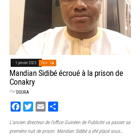
1 janvier 2025
Non
Mandian Sidibé écroué à la prison de
Conakry
Par
DOURA
Fa
T
E
Pa
ce
wi
m
rt
L’ancien directeur de l’office Guinéen de Publicité va passer sa
bo
tt
ail
ag
première nuit de prison. Mandian Sidibé a été placé sous…
ok
er
er