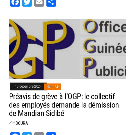
Fa
T
E
Pa
ce
wi
m
rt
bo
tt
ail
ag
ok
er
er
10 décembre 2024
Non
Préavis de grève à l’OGP: le collectif
des employés demande la démission
de Mandian Sidibé
Par
DOURA