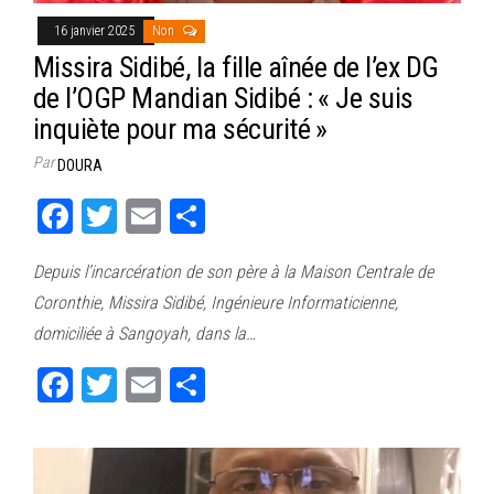
16 janvier 2025
Non
Missira Sidibé, la fille aînée de l’ex DG
de l’OGP Mandian Sidibé : « Je suis
inquiète pour ma sécurité »
Par
DOURA
Fa
T
E
Pa
ce
wi
m
rt
Depuis l’incarcération de son père à la Maison Centrale de
bo
tt
ail
ag
Coronthie, Missira Sidibé, Ingénieure Informaticienne,
ok
er
er
domiciliée à Sangoyah, dans la…
Fa
T
E
Pa
ce
wi
m
rt
bo
tt
ail
ag
ok
er
er