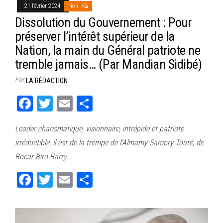
21 février 2024
Non
Dissolution du Gouvernement : Pour
préserver l’intérêt supérieur de la
Nation, la main du Général patriote ne
tremble jamais… (Par Mandian Sidibé)
Par
LA RÉDACTION
Fa
T
E
Pa
ce
wi
m
rt
Leader charismatique, visionnaire, intrépide et patriote
bo
tt
ail
ag
irréductible, il est de la trempe de l’Almamy Samory Touré, de
ok
er
er
Bocar Biro Barry…
Fa
T
E
Pa
ce
wi
m
rt
bo
tt
ail
ag