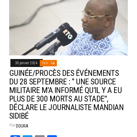
ok
er
er
30 janvier 2024
Non
GUINÉE/PROCÈS DES ÉVÉNEMENTS
DU 28 SEPTEMBRE : ‘’ UNE SOURCE
MILITAIRE M’A INFORMÉ QU’IL Y A EU
PLUS DE 300 MORTS AU STADE’’,
DÉCLARE LE JOURNALISTE MANDIAN
SIDIBÉ
Par
DOURA