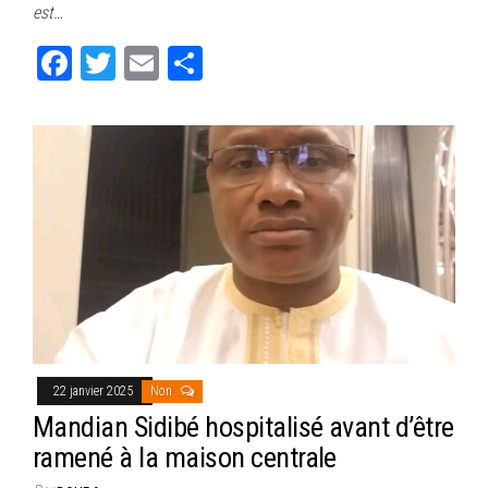
ok
er
er
est…
Fa
T
E
Pa
ce
wi
m
rt
bo
tt
ail
ag
ok
er
er
22 janvier 2025
Non
Mandian Sidibé hospitalisé avant d’être
ramené à la maison centrale