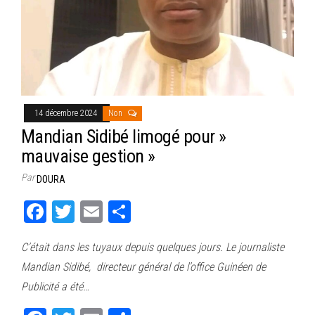
14 décembre 2024
Non
Mandian Sidibé limogé pour »
mauvaise gestion »
Par
DOURA
Fa
T
E
Pa
ce
wi
m
rt
C’était dans les tuyaux depuis quelques jours. Le journaliste
bo
tt
ail
ag
Mandian Sidibé, directeur général de l’office Guinéen de
ok
er
er
Publicité a été…