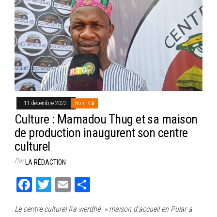
11 décembre 2022
Non
Culture : Mamadou Thug et sa maison
de production inaugurent son centre
culturel
Par
LA RÉDACTION
Fa
T
E
Pa
ce
wi
m
rt
Le centre culturel Ka werdhé » maison d’accueil en Pular a
bo
tt
ail
ag