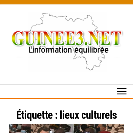
Skip
to
the
content
L’information
équilibrée
Étiquette :
lieux culturels