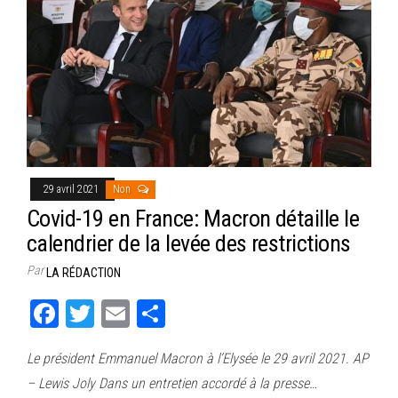
29 avril 2021
Non
Covid-19 en France: Macron détaille le
calendrier de la levée des restrictions
Par
LA RÉDACTION
Fa
T
E
Pa
ce
wi
m
rt
Le président Emmanuel Macron à l’Elysée le 29 avril 2021. AP
bo
tt
ail
ag
– Lewis Joly Dans un entretien accordé à la presse…