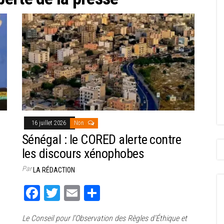
16 juillet 2026
Non
Sénégal : le CORED alerte contre
les discours xénophobes
Par
LA RÉDACTION
Fa
T
E
Pa
ce
wi
m
rt
Le Conseil pour l’Observation des Règles d’Éthique et