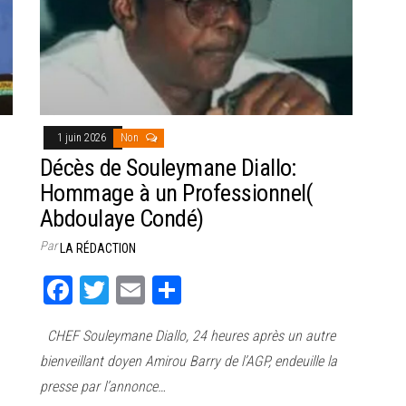
1 juin 2026
Non
Décès de Souleymane Diallo:
Hommage à un Professionnel(
Abdoulaye Condé)
Par
LA RÉDACTION
Fa
T
E
Pa
ce
wi
m
rt
CHEF Souleymane Diallo, 24 heures après un autre
bo
tt
ail
ag
bienveillant doyen Amirou Barry de l’AGP, endeuille la
ok
er
er
presse par l’annonce…