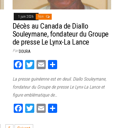
1 juin 2026
Non
Décès au Canada de Diallo
Souleymane, fondateur du Groupe
de presse Le Lynx-La Lance
Par
DOURA
Fa
T
E
Pa
ce
wi
m
rt
La presse guinéenne est en deuil. Diallo Souleymane,
bo
tt
ail
ag
fondateur du Groupe de presse Le Lynx-La Lance et
ok
er
er
figure emblématique de…
Fa
T
E
Pa
ce
wi
m
rt
bo
tt
ail
ag