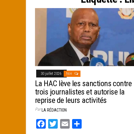
e
r
30 juillet 2026
Non
La HAC lève les sanctions contre
trois journalistes et autorise la
reprise de leurs activités
Par
LA RÉDACTION
Fa
T
E
Pa
ce
wi
m
rt