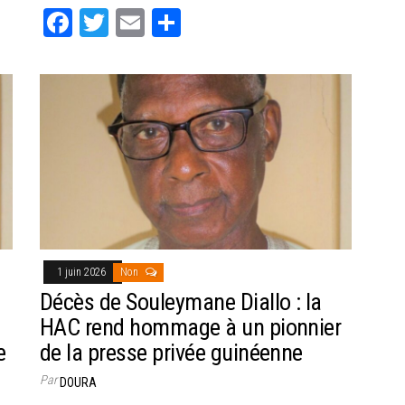
Fa
T
E
Pa
ce
wi
m
rt
bo
tt
ail
ag
ok
er
er
1 juin 2026
Non
Décès de Souleymane Diallo : la
HAC rend hommage à un pionnier
e
de la presse privée guinéenne
Par
DOURA