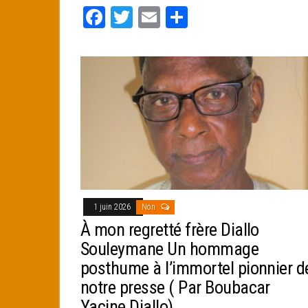
Fa
T
E
Pa
ce
wi
m
rt
bo
tt
ail
ag
ok
er
er
1 juin 2026
Non
À mon regretté frère Diallo
Souleymane Un hommage
posthume à l’immortel pionnier d
notre presse ( Par Boubacar
Yacine Diallo)