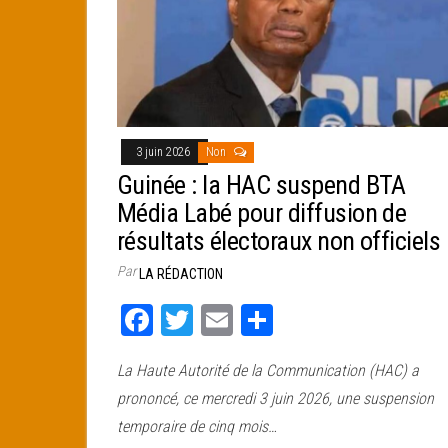
3 juin 2026
Non
Guinée : la HAC suspend BTA
Média Labé pour diffusion de
résultats électoraux non officiels
Par
LA RÉDACTION
Fa
T
E
Pa
ce
wi
m
rt
La Haute Autorité de la Communication (HAC) a
bo
tt
ail
ag
prononcé, ce mercredi 3 juin 2026, une suspension
ok
er
er
temporaire de cinq mois…