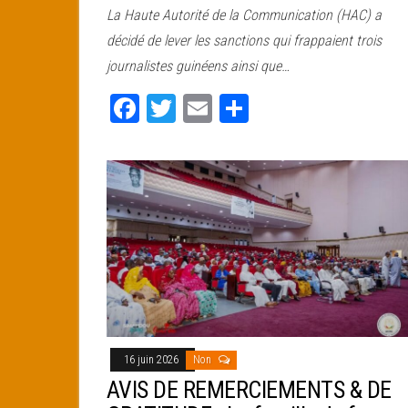
La Haute Autorité de la Communication (HAC) a
bo
tt
ail
ag
décidé de lever les sanctions qui frappaient trois
ok
er
er
journalistes guinéens ainsi que…
Fa
T
E
Pa
ce
wi
m
rt
bo
tt
ail
ag
ok
er
er
16 juin 2026
Non
AVIS DE REMERCIEMENTS & DE