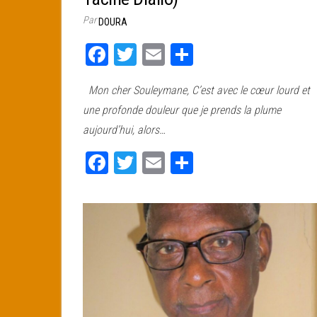
Par
DOURA
Fa
T
E
Pa
ce
wi
m
rt
Mon cher Souleymane, C’est avec le cœur lourd et
bo
tt
ail
ag
une profonde douleur que je prends la plume
ok
er
er
aujourd’hui, alors…
Fa
T
E
Pa
ce
wi
m
rt
bo
tt
ail
ag
ok
er
er