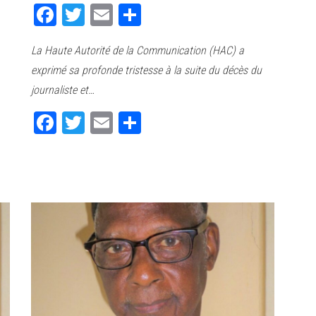
Fa
T
E
Pa
ce
wi
m
rt
La Haute Autorité de la Communication (HAC) a
bo
tt
ail
ag
exprimé sa profonde tristesse à la suite du décès du
ok
er
er
journaliste et…
Fa
T
E
Pa
ce
wi
m
rt
bo
tt
ail
ag
ok
er
er