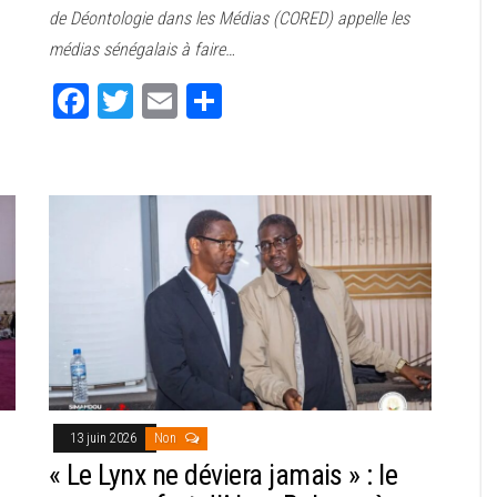
bo
tt
ail
ag
de Déontologie dans les Médias (CORED) appelle les
ok
er
er
médias sénégalais à faire…
Fa
T
E
Pa
ce
wi
m
rt
bo
tt
ail
ag
ok
er
er
13 juin 2026
Non
« Le Lynx ne déviera jamais » : le