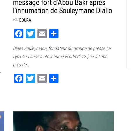
message fort d’Abou Bakr après
l’inhumation de Souleymane Diallo
Par
DOURA
Fa
T
E
Pa
ce
wi
m
rt
Diallo Souleymane, fondateur du groupe de presse Le
bo
tt
ail
ag
Lynx-La Lance a été inhumé vendredi 12 juin à Labé
ok
er
er
près de…
s
Fa
T
E
Pa
ce
wi
m
rt
bo
tt
ail
ag
ok
er
er