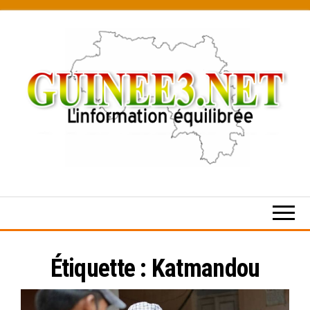
Skip
to
the
content
L’information
équilibrée
Étiquette :
Katmandou