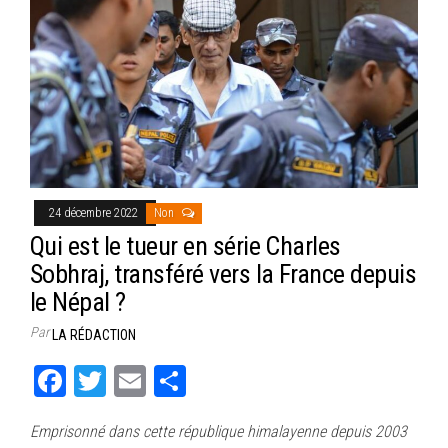
24 décembre 2022
Non
Qui est le tueur en série Charles
Sobhraj, transféré vers la France depuis
le Népal ?
Par
LA RÉDACTION
Fa
T
E
Pa
ce
wi
m
rt
Emprisonné dans cette république himalayenne depuis 2003
bo
tt
ail
ag